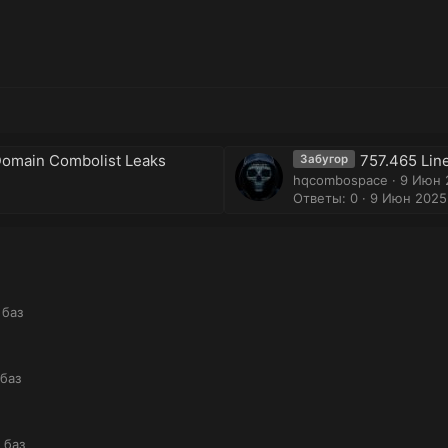
 Domain Combolist Leaks
757.465 Lin
Забугор
hqcombospace
9 Июн 
Ответы: 0
9 Июн 2025
 баз
 баз
 баз