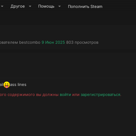
Другое
Помощь
Пополнить Steam
А
Д
П
зователем
bestcombo
9 Июн 2025
803
просмотров
в
а
р
т
т
о
о
а
с
р
н
м
т
а
о
е
ч
т
м
а
р
il
ass lines
ы
л
ы
а
того содержимого вы должны
войти
или
зарегистрироваться
.