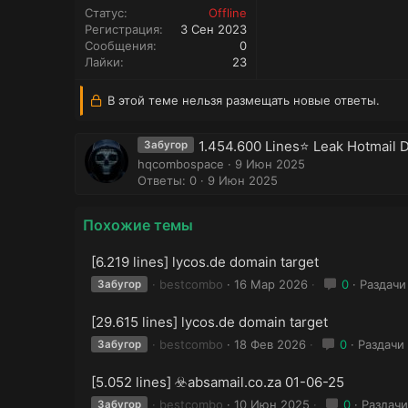
Статус
Offline
Регистрация
3 Сен 2023
Сообщения
0
Лайки
23
В этой теме нельзя размещать новые ответы.
1.454.600 Lines⭐️ Leak Hotmail
Забугор
hqcombospace
9 Июн 2025
Ответы: 0
9 Июн 2025
Похожие темы
[6.219 lines] lycos.de domain target
bestcombo
16 Мар 2026
0
Раздачи
Забугор
[29.615 lines] lycos.de domain target
bestcombo
18 Фев 2026
0
Раздачи
Забугор
[5.052 lines] ☣️absamail.co.za 01-06-25
bestcombo
10 Июн 2025
0
Раздачи
Забугор