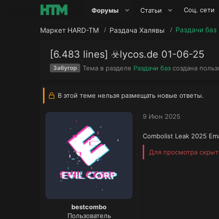
Соц. сети
Форумы
Статьи
Раздачи баз
Маркет HARD-TM
Раздача Халявы
[6.483 lines] ☣️lycos.de 01-06-25
Тема в разделе
Раздачи баз
создана поль
Забугор
В этой теме нельзя размещать новые ответы.
9 Июн 2025
Combolist Leak 2025 Ema
Для просмотра скры
bestcombo
Пользователь