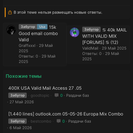
В этой теме нельзя размещать новые ответы.
15k
Забугор
Usa
♋ 40k MAIL
Забугор
Good email combo
WITH VALID MIX
Valid
[FORUMS] ♋ (12)
Graffxxxl
29 Май
ValidMail
29 Май 2025
2025
Ответы: 0
29 Май
Ответы: 0
29 Май
2025
2025
Похожие темы
400X USA Valid Mail Access 27 .05
goodtopic
0
Раздачи баз
Забугор
27 Май 2026
[1.440 lines] outlook.com 05-05-26 Europa Mix Combo
bestcombo
0
Раздачи баз
Забугор
6 Май 2026