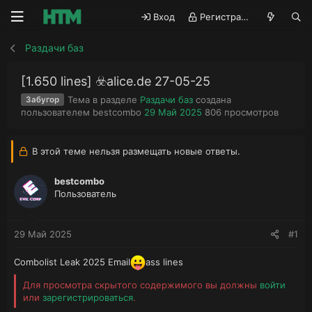
Вход
Регистрация
Раздачи баз
[1.650 lines] ☣️alice.de 27-05-25
Тема в разделе
Раздачи баз
создана
Забугор
А
Д
П
пользователем
bestcombo
29 Май 2025
806
просмотров
в
а
р
т
т
о
о
а
с
В этой теме нельзя размещать новые ответы.
р
н
м
т
а
о
bestcombo
е
ч
т
Пользователь
м
а
р
ы
л
ы
а
29 Май 2025
#1
Combolist Leak 2025 Email
ass lines
Для просмотра скрытого содержимого вы должны
войти
или
зарегистрироваться
.