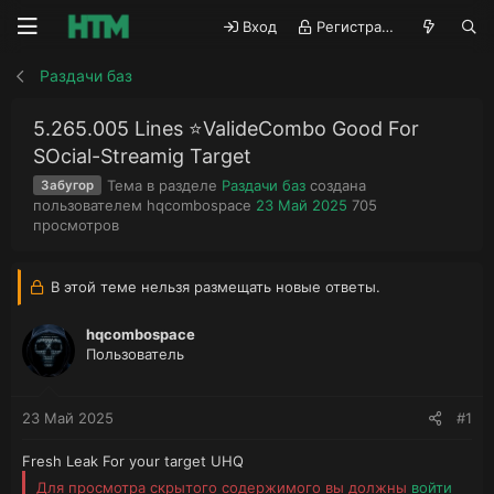
Вход
Регистрация
Раздачи баз
5.265.005 Lines ⭐️ValideCombo Good For
SOcial-Streamig Target
Тема в разделе
Раздачи баз
создана
Забугор
А
Д
П
пользователем
hqcombospace
23 Май 2025
705
в
а
р
просмотров
т
т
о
о
а
с
р
н
м
В этой теме нельзя размещать новые ответы.
т
а
о
е
ч
т
hqcombospace
м
а
р
Пользователь
ы
л
ы
а
23 Май 2025
#1
Fresh Leak For your target UHQ
Для просмотра скрытого содержимого вы должны
войти