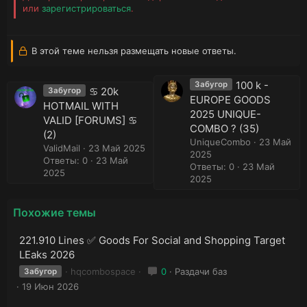
или
зарегистрироваться
.
В этой теме нельзя размещать новые ответы.
100 k -
Забугор
♋ 20k
Забугор
EUROPE GOODS
HOTMAIL WITH
2025 UNIQUE-
VALID [FORUMS] ♋
COMBO ? (35)
(2)
UniqueCombo
23 Май
ValidMail
23 Май 2025
2025
Ответы: 0
23 Май
Ответы: 0
23 Май
2025
2025
Похожие темы
221.910 Lines ✅ Goods For Social and Shopping Target
LEaks 2026
hqcombospace
0
Раздачи баз
Забугор
19 Июн 2026