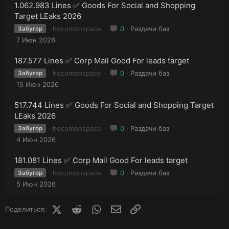
1.062.983 Lines ✅ Goods For Social and Shopping
Target LEaks 2026
hqcombospace
0
Раздачи баз
Забугор
7 Июн 2026
187.577 Lines ✅ Corp Mail Good For leads target
hqcombospace
0
Раздачи баз
Забугор
15 Июн 2026
517.744 Lines ✅ Goods For Social and Shopping Target
LEaks 2026
hqcombospace
0
Раздачи баз
Забугор
4 Июн 2026
181.081 Lines ✅ Corp Mail Good For leads target
hqcombospace
0
Раздачи баз
Забугор
5 Июн 2026
X (Twitter)
Reddit
WhatsApp
E-mail
Ссылка
Поделиться: