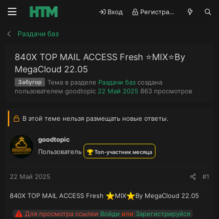
Вход
Регистрация
Раздачи баз
840X TOP MAIL ACCESS Fresh ⭐️MIX⭐️By
MegaCloud 22.05
Тема в разделе
Раздачи баз
создана
Забугор
А
Д
П
пользователем
goodtopic
22 Май 2025
863
просмотров
в
а
р
т
т
о
о
а
с
В этой теме нельзя размещать новые ответы.
р
н
м
т
а
о
goodtopic
е
ч
т
Пользователь
м
а
р
Топ-участник месяца
ы
л
ы
а
22 Май 2025
#1
840X TOP MAIL ACCESS Fresh
️MIX
️By MegaCloud 22.05
Для просмотра ссылки
Войди
или
Зарегистрируйся