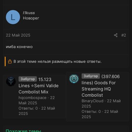
l1kuss
L
Новорег
22 Май 2025
#2
имба конечно
В этой теме нельзя размещать новые ответы.
(397.606
Забугор
15.123
Забугор
lines) Goods For
Lines ⭐️Semi Valide
Streaming HQ
Combolist Mix
Combolist
hqcombospace
22
BinaryCloud
22 Май
Май 2025
2025
Ответы: 0
22 Май
Ответы: 0
22 Май
2025
2025
Похожие темы