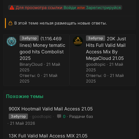
Для просмотра ссылки
Войди
или
Зарегистрируйся
В этой теме нельзя размещать новые ответы.
(1.116.469
20K Just
Забугор
Забугор
lines) Money tematic
Hits Full Valid Mail
good hits Combolist
Access Mix By
2025
MegaCloud 21.05
BinaryCloud
21 Май
goodtopic
21 Май
2025
2025
Ответы: 0
21 Май
Ответы: 0
21 Май
2025
2025
Похожие темы
900X Hootmail Valid Mail Access 21.05
goodtopic
0
Раздачи баз
Забугор
21 Май 2026
13K Full Valid Mail Access MIX 21.05