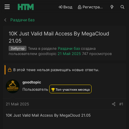
Вход
Регистрация
Раздачи баз
10K Just Valid Mail Access By MegaCloud
21.05
Тема в разделе
Раздачи баз
создана
Забугор
А
Д
П
пользователем
goodtopic
21 Май 2025
747
просмотров
в
а
р
т
т
о
о
а
с
В этой теме нельзя размещать новые ответы.
р
н
м
т
а
о
goodtopic
е
ч
т
Пользователь
м
а
р
Топ-участник месяца
ы
л
ы
а
21 Май 2025
#1
10K Just Valid Mail Access By MegaCloud 21.05