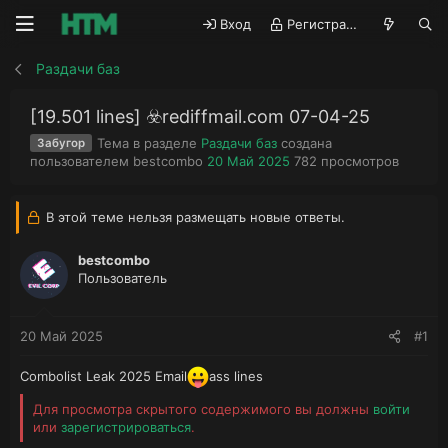
Вход
Регистрация
Раздачи баз
[19.501 lines] ☣️rediffmail.com 07-04-25
Тема в разделе
Раздачи баз
создана
Забугор
А
Д
П
пользователем
bestcombo
20 Май 2025
782
просмотров
в
а
р
т
т
о
о
а
с
В этой теме нельзя размещать новые ответы.
р
н
м
т
а
о
bestcombo
е
ч
т
Пользователь
м
а
р
ы
л
ы
а
20 Май 2025
#1
Combolist Leak 2025 Email
ass lines
Для просмотра скрытого содержимого вы должны
войти
или
зарегистрироваться
.