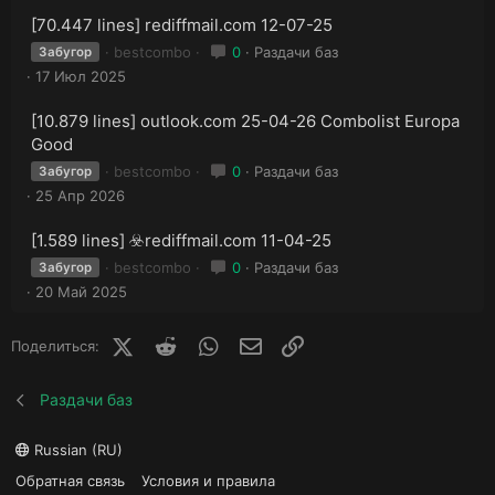
[70.447 lines] rediffmail.com 12-07-25
bestcombo
0
Раздачи баз
Забугор
17 Июл 2025
[10.879 lines] outlook.com 25-04-26 Combolist Europa
Good
bestcombo
0
Раздачи баз
Забугор
25 Апр 2026
[1.589 lines] ☣️rediffmail.com 11-04-25
bestcombo
0
Раздачи баз
Забугор
20 Май 2025
X (Twitter)
Reddit
WhatsApp
E-mail
Ссылка
Поделиться:
Раздачи баз
Russian (RU)
Обратная связь
Условия и правила