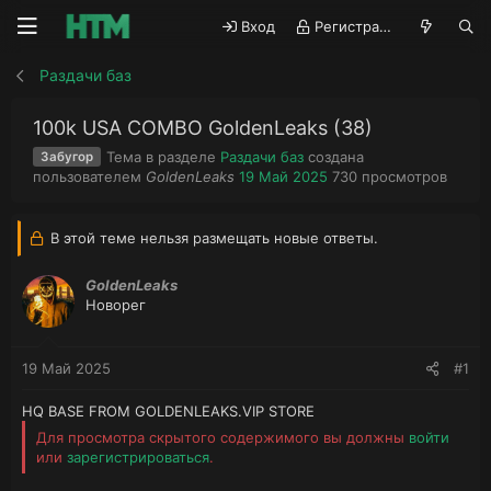
Вход
Регистрация
Раздачи баз
100k USA COMBO GoldenLeaks (38)
Тема в разделе
Раздачи баз
создана
Забугор
А
Д
П
пользователем
GoldenLeaks
19 Май 2025
730
просмотров
в
а
р
т
т
о
о
а
с
В этой теме нельзя размещать новые ответы.
р
н
м
т
а
о
GoldenLeaks
е
ч
т
Новорег
м
а
р
ы
л
ы
а
19 Май 2025
#1
HQ BASE FROM GOLDENLEAKS.VIP STORE
Для просмотра скрытого содержимого вы должны
войти
или
зарегистрироваться
.