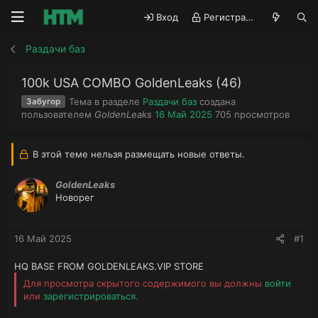
Вход
Регистрация
Раздачи баз
100k USA COMBO GoldenLeaks (46)
Тема в разделе
Раздачи баз
создана
Забугор
А
Д
П
пользователем
GoldenLeaks
16 Май 2025
705
просмотров
в
а
р
т
т
о
о
а
с
В этой теме нельзя размещать новые ответы.
р
н
м
т
а
о
GoldenLeaks
е
ч
т
Новорег
м
а
р
ы
л
ы
а
16 Май 2025
#1
HQ BASE FROM GOLDENLEAKS.VIP STORE
Для просмотра скрытого содержимого вы должны
войти
или
зарегистрироваться
.