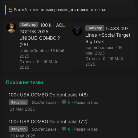
В этой теме нельзя размещать новые ответы.
100 k - AOL
Забугор
5.433.097
Забугор
GOODS 2025
Lines ⭐️Social Target
UNIQUE-COMBO ?
Big Leak
(28)
hqcombospace
16
UniqueCombo
16 Май
Май 2025
2025
Ответы: 0
16 Май
Ответы: 0
16 Май
2025
2025
Похожие темы
100k USA COMBO GoldenLeaks (46)
GoldenLeaks
0
Раздачи баз
Забугор
21 Май 2025
100k USA COMBO GoldenLeaks (72)
GoldenLeaks
0
Раздачи баз
Забугор
30 Май 2025