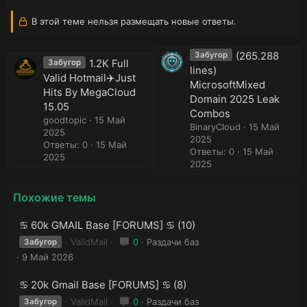
В этой теме нельзя размещать новые ответы.
(265.288
Забугор
1.2K Full
Забугор
lines)
Valid Hotmail✈️Just
MicrosoftMixed
Hits By MegaCloud
Domain 2025 Leak
15.05
Combos
goodtopic
15 Май
BinaryCloud
15 Май
2025
2025
Ответы: 0
15 Май
Ответы: 0
15 Май
2025
2025
Похожие темы
♋ 60k GMAIL Base [FORUMS] ♋ (10)
ValidMail
0
Раздачи баз
Забугор
9 Май 2026
♋ 20k Gmail Base [FORUMS] ♋ (8)
ValidMail
0
Раздачи баз
Забугор