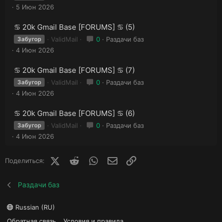
5 Июн 2026
♋ 20k Gmail Base [FORUMS] ♋ (5)
ValidMail
0
Раздачи баз
Забугор
4 Июн 2026
♋ 20k Gmail Base [FORUMS] ♋ (7)
ValidMail
0
Раздачи баз
Забугор
4 Июн 2026
♋ 20k Gmail Base [FORUMS] ♋ (6)
ValidMail
0
Раздачи баз
Забугор
4 Июн 2026
X (Twitter)
Reddit
WhatsApp
E-mail
Ссылка
Поделиться:
Раздачи баз
Russian (RU)
Обратная связь
Условия и правила