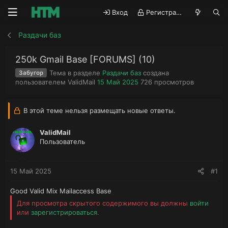
Вход
Регистрация
Раздачи баз
250k Gmail Base [FORUMS] (10)
Тема в разделе
Раздачи баз
создана
Забугор
А
Д
П
пользователем
ValidMail
15 Май 2025
726
просмотров
в
а
р
т
т
о
о
а
с
В этой теме нельзя размещать новые ответы.
р
н
м
т
а
о
ValidMail
е
ч
т
Пользователь
м
а
р
ы
л
ы
а
15 Май 2025
#1
Good Valid Mix Mailaccess Base
Для просмотра скрытого содержимого вы должны
войти
или
зарегистрироваться
.