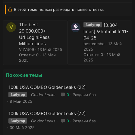
В этой теме нельзя размещать новые ответы.
The best
[3.804
Забугор
V
29.000.000+
lines] ☣️hotmail.fr 11-
Url:Login:Pass
04-25
Million Lines
bestcombo
13 Май
2025
VitVit09
13 Май 2025
Ответы: 0
13 Май
Ответы: 0
13 Май
2025
2025
Похожие темы
100k USA COMBO GoldenLeaks (22)
GoldenLeaks
0
Раздачи баз
Забугор
8 Май 2025
100k USA COMBO GoldenLeaks (72)
GoldenLeaks
0
Раздачи баз
Забугор
30 Май 2025