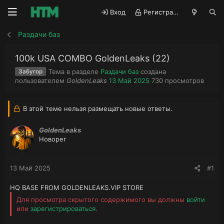
Вход
Регистрация
Раздачи баз
100k USA COMBO GoldenLeaks (22)
Тема в разделе
Раздачи баз
создана
Забугор
А
Д
П
пользователем
GoldenLeaks
13 Май 2025
730
просмотров
в
а
р
т
т
о
о
а
с
В этой теме нельзя размещать новые ответы.
р
н
м
т
а
о
GoldenLeaks
е
ч
т
Новорег
м
а
р
ы
л
ы
а
13 Май 2025
#1
HQ BASE FROM GOLDENLEAKS.VIP STORE
Для просмотра скрытого содержимого вы должны
войти
или
зарегистрироваться
.