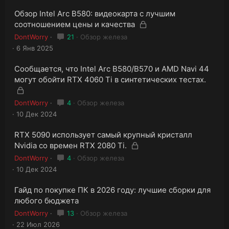
З
Обзор Intel Arc B580: видеокарта с лучшим
а
З
соотношением цены и качества
к
а
DontWorry
21
Обзор железа
р
к
6 Янв 2025
ы
р
т
ы
а
З
Сообщается, что Intel Arc B580/B570 и AMD Navi 44
т
а
могут обойти RTX 4060 Ti в синтетических тестах.
к
а
З
р
а
DontWorry
4
Обзор железа
ы
к
т
10 Дек 2024
р
а
ы
З
RTX 5090 использует самый крупный кристалл
т
а
З
Nvidia со времен RTX 2080 Ti.
к
а
а
DontWorry
4
Обзор железа
р
к
10 Дек 2024
ы
р
т
ы
а
Гайд по покупке ПК в 2026 году: лучшие сборки для
т
любого бюджета
а
DontWorry
13
Обзор железа
22 Июл 2026