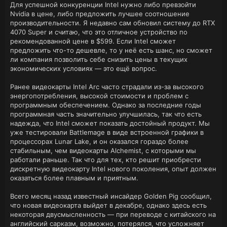
Для успешной конкуренции Intel нужно либо превзойти
Nvidia в цене, либо предложить лучшее соотношение
производительности. Я недавно сам обновил систему до RTX
4070 Super и считаю, что это отличное устройство по
рекомендованной цене в $599. Если Intel сможет
предложить что-то дешевле, то у неё есть шанс, но сможет
ли компания позволить себе снизить цены в текущих
экономических условиях — это ещё вопрос.
Ранее видеокарты Intel Arc часто страдали из-за высокого
энергопотребления, высокой стоимости и проблем с
программным обеспечением. Однако за последние годы
программная часть значительно улучшилась, так что есть
надежда, что Intel сможет показать достойный продукт. Мы
уже тестировали Battlemage в виде встроенной графики в
процессорах Lunar Lake, и он оказался гораздо более
стабильным, чем видеокарты Alchemist, с которыми мы
работали раньше. Так что для тех, кто решит приобрести
дискретную видеокарту Intel нового поколения, опыт должен
оказаться более плавным и приятным.
Всего месяц назад известный инсайдер Golden Pig сообщил,
что новая видеокарта выйдет в декабре, однако здесь есть
некоторая двусмысленность — при переводе с китайского на
английский сарказм, возможно, потерялся, что усложняет