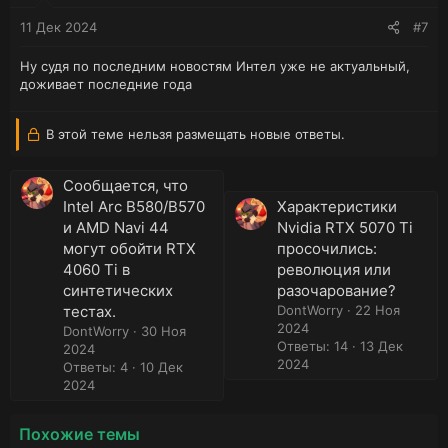
11 Дек 2024
#7
Ну судя по последним новостям Интел уже не актуальный,
доживает последние года
В этой теме нельзя размещать новые ответы.
Сообщается, что
Intel Arc B580/B570
Характеристики
и AMD Navi 44
Nvidia RTX 5070 Ti
могут обойти RTX
просочились:
4060 Ti в
революция или
синтетических
разочарование?
тестах.
DontWorry
22 Ноя
2024
DontWorry
30 Ноя
Ответы: 14
13 Дек
2024
2024
Ответы: 4
10 Дек
2024
Похожие темы