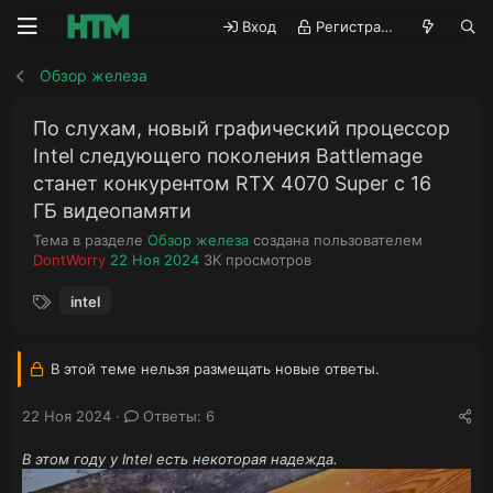
Вход
Регистрация
Обзор железа
По слухам, новый графический процессор
Intel следующего поколения Battlemage
станет конкурентом RTX 4070 Super с 16
ГБ видеопамяти
Тема в разделе
Обзор железа
создана пользователем
А
Д
П
DontWorry
22 Ноя 2024
3K
просмотров
в
а
р
Т
т
т
о
intel
е
о
а
с
г
р
н
м
и
т
а
о
В этой теме нельзя размещать новые ответы.
е
ч
т
м
а
р
22 Ноя 2024
Ответы: 6
ы
л
ы
а
В этом году у Intel есть некоторая надежда.