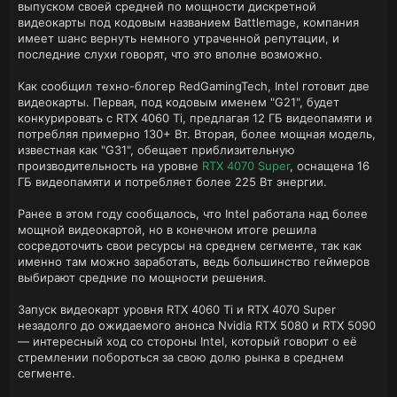
выпуском своей средней по мощности дискретной
видеокарты под кодовым названием Battlemage, компания
имеет шанс вернуть немного утраченной репутации, и
последние слухи говорят, что это вполне возможно.
Как сообщил техно-блогер RedGamingTech, Intel готовит две
видеокарты. Первая, под кодовым именем "G21", будет
конкурировать с RTX 4060 Ti, предлагая 12 ГБ видеопамяти и
потребляя примерно 130+ Вт. Вторая, более мощная модель,
известная как "G31", обещает приблизительную
производительность на уровне
RTX 4070 Super
, оснащена 16
ГБ видеопамяти и потребляет более 225 Вт энергии.
Ранее в этом году сообщалось, что Intel работала над более
мощной видеокартой, но в конечном итоге решила
сосредоточить свои ресурсы на среднем сегменте, так как
именно там можно заработать, ведь большинство геймеров
выбирают средние по мощности решения.
Запуск видеокарт уровня RTX 4060 Ti и RTX 4070 Super
незадолго до ожидаемого анонса Nvidia RTX 5080 и RTX 5090
— интересный ход со стороны Intel, который говорит о её
стремлении побороться за свою долю рынка в среднем
сегменте.