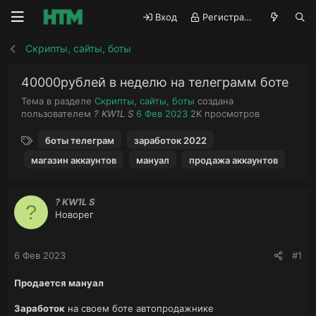
Вход
Регистрация
Скрипты, сайты, боты
40000рублей в неделю на телеграмм боте
Тема в разделе
Скрипты, сайты, боты
создана
А
Д
П
пользователем
? KW1L S
6 Фев 2023
2K
просмотров
в
а
р
Т
т
т
о
боты телеграм
заработок 2022
е
о
а
с
магазин аккаунтов
мануал
продажа аккаунтов
г
р
н
м
и
т
а
о
е
ч
т
? KW1L S
м
а
р
?
Новорег
ы
л
ы
а
6 Фев 2023
#1
Продается мануал
Заработок
на своем боте автопродажнике