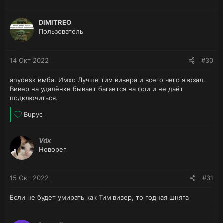
DIMITREO
Пользователь
14 Окт 2022
#30
anydesk имба. Имхо Лучше тим вивера и всего чего я юзал.
Вивер на удалёнке бывает багается на фри и не даёт
подключиться.
Л
Bupyc_
а
й
Vdx
к
Новорег
и
:
15 Окт 2022
#31
Если не будет умирать как Тим вивер, то годная шняга