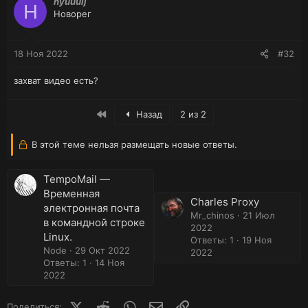
hyuuuij
H
Новорег
18 Ноя 2022
#32
захват видео есть?
First
Назад
2 из 2
В этой теме нельзя размещать новые ответы.
TempoMail —
Временная
Charles Proxy
электронная почта
Mr_chinos
21 Июл
в командной строке
2022
Linux.
Ответы: 1
19 Ноя
Node
29 Окт 2022
2022
Ответы: 1
14 Ноя
2022
X (Twitter)
Reddit
WhatsApp
E-mail
Ссылка
Поделиться: