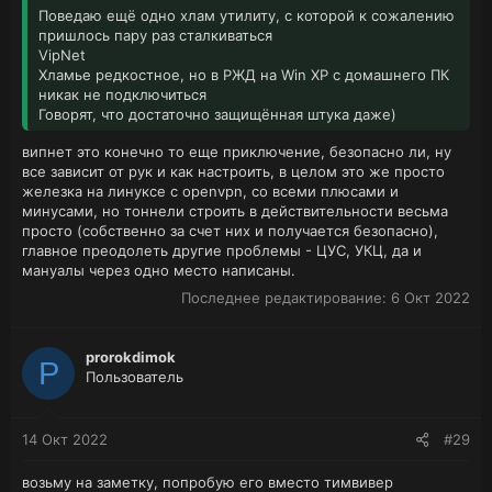
Поведаю ещё одно хлам утилиту, с которой к сожалению
пришлось пару раз сталкиваться
VipNet
Хламье редкостное, но в РЖД на Win XP с домашнего ПК
никак не подключиться
Говорят, что достаточно защищённая штука даже)
випнет это конечно то еще приключение, безопасно ли, ну
все зависит от рук и как настроить, в целом это же просто
железка на линуксе с openvpn, со всеми плюсами и
минусами, но тоннели строить в действительности весьма
просто (собственно за счет них и получается безопасно),
главное преодолеть другие проблемы - ЦУС, УКЦ, да и
мануалы через одно место написаны.
Последнее редактирование:
6 Окт 2022
prorokdimok
P
Пользователь
14 Окт 2022
#29
возьму на заметку, попробую его вместо тимвивер