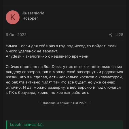
Kussaniorio
K
Новорег
6 Окт 2022
#28
тимка - если для себя раз в год под исход то пойдет, если
много удаленок не вариант.
Anydesk - аналогично с недавнего времени.
Сейчас перешел на RustDesk, у них есть как несколько своих
рандеву серверов, так и можно свой развернуть и радоваться
жизни, что я и сделал, есть несколько косяков с клавиатурой,
но ребята активно пилят так что все будет, но уже сейчас
отлично. И да, можно развернуть веб версию и подключатся
к ПК с браузера, криво, но кое как работает.
--- Добавлено позже:
6 Окт 2022
---
Lopuh написал(а):