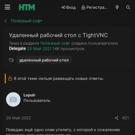
Вход
Регистрация
Полезный софт
Удаленный рабочий стол c TightVNC
Тема в разделе
Полезный софт
создана пользователем
А
Д
П
Delegate
25 Май 2021
14K
просмотров
в
а
р
Т
т
т
о
удаленный рабочий стол
е
о
а
с
г
р
н
м
и
т
а
о
В этой теме нельзя размещать новые ответы.
е
ч
т
м
а
р
ы
л
ы
Lopuh
а
Пользователь
26 Май 2022
#21
Поведаю ещё одно хлам утилиту, с которой к сожалению
пришлось пару раз сталкиваться