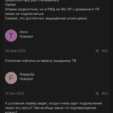
VipNet
Хламье редкостное, но в РЖД на Win XP с домашнего ПК
никак не подключиться
Говорят, что достаточно защищённая штука даже)
tinco
T
Новорег
26 Май 2022
#22
Отличная софтина на замену ушедшему ТВ
floppp3p
F
Новорег
11 Сен 2022
#23
А условный сервер видит, когда к нему идет подключение
через эту прогу? Там вообще какое-то подтверждение
нужно?