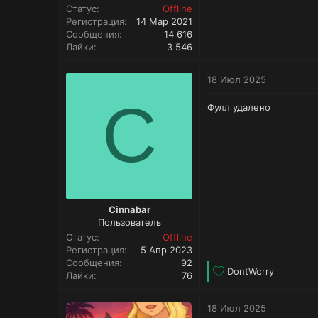
Статус
Offline
Регистрация
14 Мар 2021
Сообщения
14 616
Лайки
3 546
18 Июл 2025
C
Фулл удалено
Cinnabar
Пользователь
Статус
Offline
Регистрация
5 Апр 2023
Сообщения
92
Л
DontWorry
Лайки
76
а
й
18 Июл 2025
к