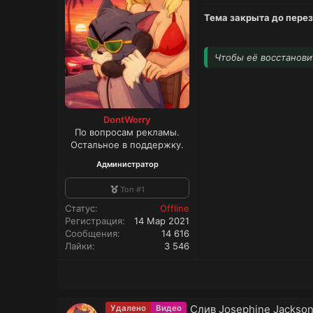
и
:
Тема закрыта до пере
Чтобы её восстанови
DontWorry
По вопросам рекламы.
Остальное в поддержку.
Администратор
Топ #1
Статус
Offline
Регистрация
14 Мар 2021
Сообщения
14 616
Лайки
3 546
Слив Josephine Jackson
Удалено
Видео