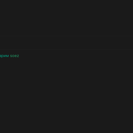
дарим
soez