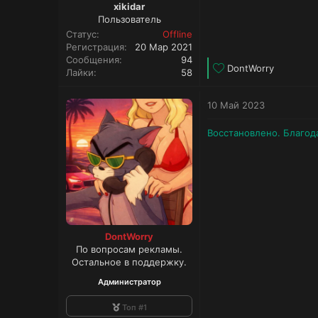
xikidar
Пользователь
Статус
Offline
Регистрация
20 Мар 2021
Сообщения
94
Л
DontWorry
Лайки
58
а
й
10 Май 2023
к
и
:
Восстановлено. Благо
DontWorry
По вопросам рекламы.
Остальное в поддержку.
Администратор
Топ #1