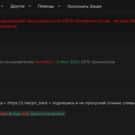
Другое
Помощь
Пополнить Steam
арушающей законодательство РФ! В противном случае - вечный ба
онтента.
А
Д
П
на пользователем
DontWorry
3 Июл 2022
247K
просмотров
в
а
р
т
т
о
о
а
с
р
н
м
т
а
о
е
ч
т
м
а
р
а = https://t.me/prr_hard = подпишись и не пропускай сочные сливы
ы
л
ы
а
ылки
Войди
или
Зарегистрируйся