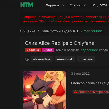
Соц. сети
Форумы
Статьи
Запрещено размещение ЦП и жесткой порнографии, н
системой "Жалобы" при обнаружении запрещенного к
Удаленное
Общение
Слив фото и видео 18+
Слив Alice Redlips с Onlyfans
Тема в разделе
Удаленное
созда
Удалено
Видео
Т
aliceredlips
emanovak
miaslava
е
г
и
3 Июл 2022
Спонсор слива без хайд
Для просмотра сс