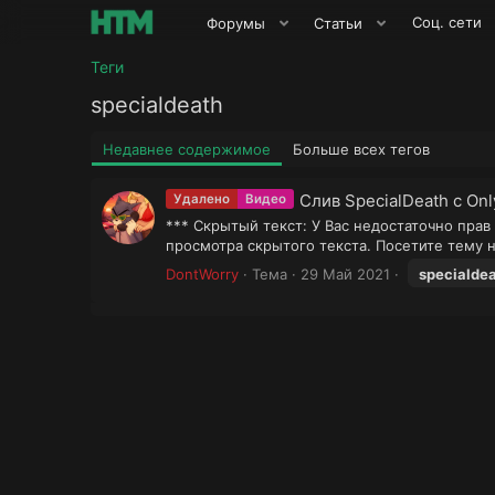
Соц. сети
Форумы
Статьи
Теги
specialdeath
Недавнее содержимое
Больше всех тегов
Слив SpecialDeath с Onl
Удалено
Видео
*** Скрытый текст: У Вас недостаточно прав
просмотра скрытого текста. Посетите тему н
DontWorry
Тема
29 Май 2021
specialde