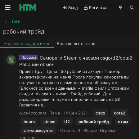
Вход
Регистрация
Теги
рабочий трейд
Недавнее содержимое
Больше всех тегов
Самореги Steam с часами csgo/tf2/dota2
Продам
Рабочий обмен
Привет,Друг! Цена : 50 рублей за аккаунт Пример
аккаунта(кликни на меня) После покупки саморега вы
получаете архив со всеми данными об аккаунте:
(Блокнот со всеми данными + mafile файл) Оптовикам
скидки. Аккаунты лимит. Трейд рабочий. Для
разблокировки Тп нужно пополнить баланс на 5$
Гарантия на...
NiceAccounts
Тема
14 Сен 2021
csgo
dota2
hours
steam
tf2
рабочий
трейд
стим
стим аккаунты
Ответы: 4
Форум:
Игровая
торговля