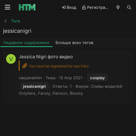
Вход
Регистрация
Теги
jessicanigri
Недавнее содержимое
Больше всех тегов
Jessica Nigri фото видео
V
You must be registered for see links
vasyavatinin
Тема
15 Апр 2021
cosplay
jessicanigri
Ответы: 1
Форум:
Сливы моделей
Onlyfans, Fansly, Patreon, Boosty