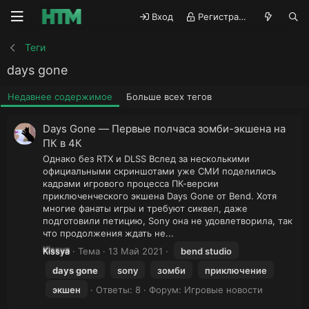
Вход
Регистрация
Теги
days gone
Недавнее содержимое
Больше всех тегов
Days Gone — Первые полчаса зомби-экшена на
ПК в 4К
Однако без RTX и DLSS Вслед за несколькими
официальными скриншотами уже СМИ поделились
кадрами игрового процесса ПК-версии
приключенческого экшена Days Gone от Bend. Хотя
многие фанаты игры и требуют сиквел, даже
подготовили петицию, Sony она не удовлетворила, так
что продолжения ждать не...
Kissya
Тема
13 Май 2021
bend studio
days
gone
sony
зомби
приключение
экшен
Ответы: 8
Форум:
Игровые новости