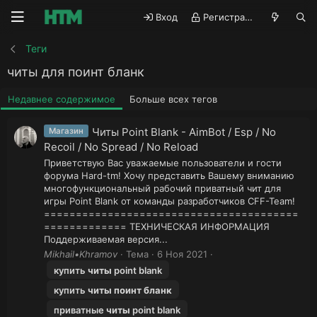
Вход
Регистрация
Теги
читы для поинт бланк
Недавнее содержимое
Больше всех тегов
Читы Point Blank - AimBot / Esp / No
Магазин
Recoil / No Spread / No Reload
Приветствую Вас уважаемые пользователи и гости
форума Hard-tm! Хочу представить Вашему вниманию
многофункциональный рабочий приватный чит для
игры Point Blank от команды разработчиков CFF-Team!
========================================
============= ТЕХНИЧЕСКАЯ ИНФОРМАЦИЯ
Поддерживаемая версия...
Mikhail•Khramov
Тема
6 Ноя 2021
купить
читы
point blank
купить
читы
поинт
бланк
приватные
читы
point blank