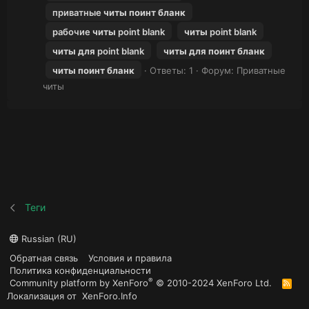
приватные
читы
поинт
бланк
рабочие
читы
point blank
читы
point blank
читы
для
point blank
читы
для
поинт
бланк
читы
поинт
бланк
Ответы: 1
Форум:
Приватные
читы
Теги
Russian (RU)
Обратная связь
Условия и правила
Политика конфиденциальности
®
Community platform by XenForo
© 2010-2024 XenForo Ltd.
R
S
Локализация от
XenForo.Info
S