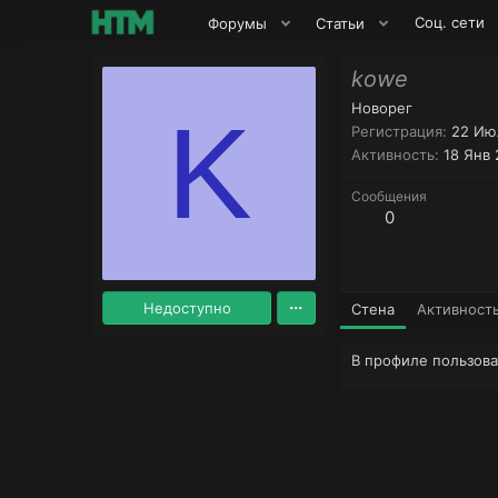
Соц. сети
Форумы
Статьи
kowe
Новорег
K
Регистрация
22 Ию
Активность
18 Янв
Сообщения
0
Недоступно
Стена
Активност
В профиле пользова