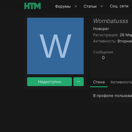
Соц. сети
Форумы
Статьи
Wombatusss
Новорег
W
Регистрация
28 Ма
Активность
Вторник
Сообщения
0
Недоступно
Стена
Активност
В профиле пользова