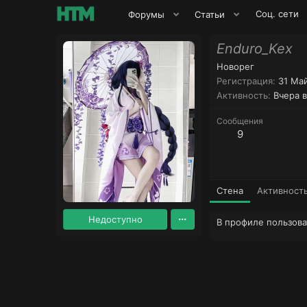
Соц. сети
Форумы
Статьи
Enduro_Kex
Новорег
Регистрация
31 Ма
Активность
Вчера в
Сообщения
9
Стена
Активност
Недоступно
В профиле пользова