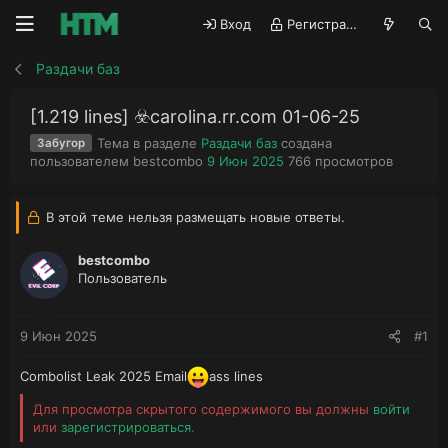
Вход
Регистрация
Раздачи баз
[1.219 lines] ☣️carolina.rr.com 01-06-25
Тема в разделе
Раздачи баз
создана
Забугор
А
Д
П
пользователем
bestcombo
9 Июн 2025
766
просмотров
в
а
р
т
т
о
о
а
с
В этой теме нельзя размещать новые ответы.
р
н
м
т
а
о
bestcombo
е
ч
т
Пользователь
м
а
р
ы
л
ы
а
9 Июн 2025
#1
Combolist Leak 2025 Email
ass lines
Для просмотра скрытого содержимого вы должны
войти
или
зарегистрироваться
.