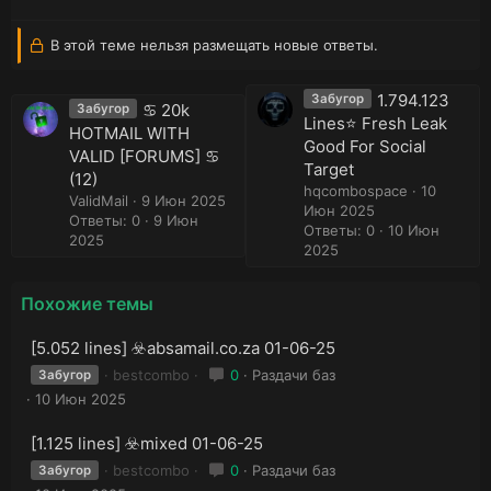
В этой теме нельзя размещать новые ответы.
1.794.123
Забугор
♋ 20k
Забугор
Lines⭐️ Fresh Leak
HOTMAIL WITH
Good For Social
VALID [FORUMS] ♋
Target
(12)
hqcombospace
10
ValidMail
9 Июн 2025
Июн 2025
Ответы: 0
9 Июн
Ответы: 0
10 Июн
2025
2025
Похожие темы
[5.052 lines] ☣️absamail.co.za 01-06-25
bestcombo
0
Раздачи баз
Забугор
10 Июн 2025
[1.125 lines] ☣️mixed 01-06-25
bestcombo
0
Раздачи баз
Забугор