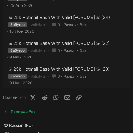
25 Апр 2026
♋ 25k Hotmail Base With Valid [FORUMS] ♋ (24)
ValidMail
0
Раздачи баз
Забугор
10 Июн 2026
♋ 25k Hotmail Base With Valid [FORUMS] ♋ (22)
ValidMail
0
Раздачи баз
Забугор
9 Июн 2026
♋ 25k Hotmail Base With Valid [FORUMS] ♋ (20)
ValidMail
0
Раздачи баз
Забугор
9 Июн 2026
X (Twitter)
Reddit
WhatsApp
E-mail
Ссылка
Поделиться:
Раздачи баз
Russian (RU)