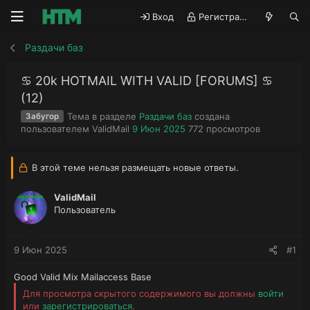
Вход
Регистрация
Раздачи баз
♋ 20k HOTMAIL WITH VALID [FORUMS] ♋
(12)
Тема в разделе
Раздачи баз
создана
Забугор
А
Д
П
пользователем
ValidMail
9 Июн 2025
772
просмотров
в
а
р
т
т
о
о
а
с
В этой теме нельзя размещать новые ответы.
р
н
м
т
а
о
ValidMail
е
ч
т
Пользователь
м
а
р
ы
л
ы
а
9 Июн 2025
#1
Good Valid Mix Mailaccess Base
Для просмотра скрытого содержимого вы должны
войти
или
зарегистрироваться
.