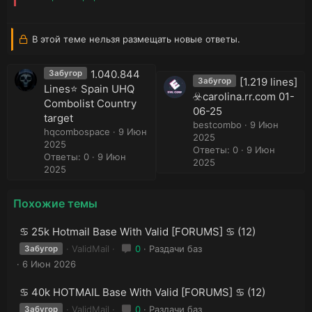
В этой теме нельзя размещать новые ответы.
1.040.844
Забугор
[1.219 lines]
Забугор
Lines⭐️ Spain UHQ
☣️carolina.rr.com 01-
Combolist Country
06-25
target
bestcombo
9 Июн
hqcombospace
9 Июн
2025
2025
Ответы: 0
9 Июн
Ответы: 0
9 Июн
2025
2025
Похожие темы
♋ 25k Hotmail Base With Valid [FORUMS] ♋ (12)
ValidMail
0
Раздачи баз
Забугор
6 Июн 2026
♋ 40k HOTMAIL Base With Valid [FORUMS] ♋ (12)
ValidMail
0
Раздачи баз
Забугор