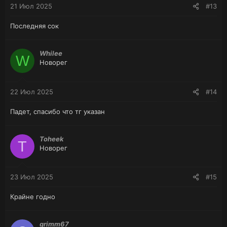
21 Июл 2025
#13
Последняя сок
Whilee
W
Новорег
22 Июл 2025
#14
Падет, спасибо что тг указан
Toheek
T
Новорег
23 Июл 2025
#15
Крайне годно
grimm67