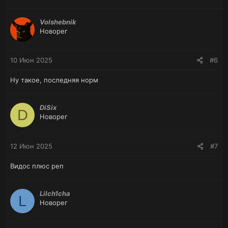
Volshebnik
Новорег
10 Июн 2025
#6
Ну такое, последняя норм
DiSix
D
Новорег
12 Июн 2025
#7
Видос плюс реп
Lilch1cha
L
Новорег