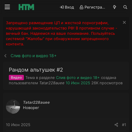
Вход
Регистрация
Запрещено размещение ЦП и жесткой порнографии,
нарушающей законодательство РФ! В противном случае -
вечный бан. Надеемся на ваше понимание. Пользуйтесь
системой "Жалобы" при обнаружении запрещенного
контента.
Слив фото и видео 18+
Рандом альтушек #2
Тема в разделе
Слив фото и видео 18+
создана
Видео
А
Д
П
пользователем
Tatar228auee
10 Июн 2025
26K
просмотров
в
а
р
т
т
о
о
а
с
Tatar228auee
р
н
м
Новорег
т
а
о
е
ч
т
м
а
р
10 Июн 2025
#1
ы
л
ы
а