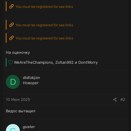
You must be registered for see links
You must be registered for see links
You must be registered for see links
На оценочку
Л
WeAreTheChampions
,
Zoltan992
и
DontWorry
а
й
didizkjzn
к
D
Новорег
и
:
10 Июн 2025
#2
Видос вытащил
guster