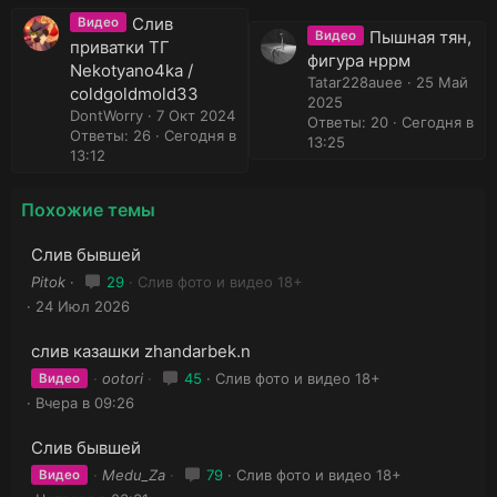
Слив
Видео
Пышная тян,
Видео
приватки ТГ
фигура нррм
Nekotyano4ka /
Tatar228auee
25 Май
coldgoldmold33
2025
DontWorry
7 Окт 2024
Ответы: 20
Сегодня в
Ответы: 26
Сегодня в
13:25
13:12
Похожие темы
Слив бывшей
Pitok
29
Слив фото и видео 18+
24 Июл 2026
слив казашки zhandarbek.n
ootori
45
Слив фото и видео 18+
Видео
Вчера в 09:26
Слив бывшей
Medu_Za
79
Слив фото и видео 18+
Видео