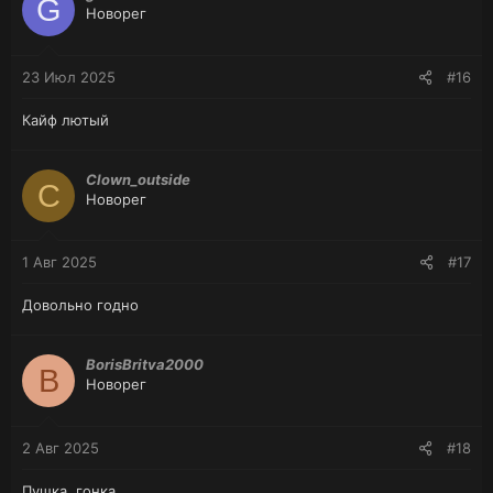
G
Новорег
23 Июл 2025
#16
Кайф лютый
Clown_outside
C
Новорег
1 Авг 2025
#17
Довольно годно
BorisBritva2000
B
Новорег
2 Авг 2025
#18
Пушка, гонка