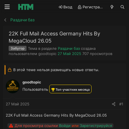
Вход
Регистрация
Раздачи баз
22K Full Mail Access Germany Hits By
MegaCloud 26.05
Тема в разделе
Раздачи баз
создана
Забугор
А
Д
П
пользователем
goodtopic
27 Май 2025
707
просмотров
в
а
р
т
т
о
о
а
с
В этой теме нельзя размещать новые ответы.
р
н
м
т
а
о
goodtopic
е
ч
т
Пользователь
м
а
р
Топ-участник месяца
ы
л
ы
а
27 Май 2025
#1
22K Full Mail Access Germany Hits By MegaCloud 26.05
Для просмотра ссылки
Войди
или
Зарегистрируйся