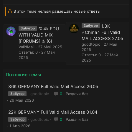
В этой теме нельзя размещать новые ответы.
1.3K
Забугор
♋ 4k EDU
Забугор
⭐️China⭐️ Full Valid
WITH VALID MIX
MAIL ACCESS 27.05
[FORUMS] ♋ (6)
goodtopic
27 Май
ValidMail
27 Май 2025
2025
Ответы: 0
27 Май
Ответы: 0
27 Май
2025
2025
Похожие темы
36K GERMANY Full Valid Mail Access 26.05
goodtopic
0
Раздачи баз
Забугор
26 Май 2026
22K GERMANY Full Valid Mail Access 01.04
goodtopic
0
Раздачи баз
Забугор
1 Апр 2026