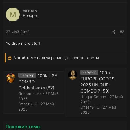
mrsnow
M
Новорег
27 Май 2025
#2
Yo drop more stuff
В этой теме нельзя размещать новые ответы.
100 k -
Забугор
100k USA
Забугор
EUROPE GOODS
COMBO
2025 UNIQUE-
GoldenLeaks (62)
COMBO ? (59)
GoldenLeaks
27 Май
UniqueCombo
27 Май
2025
2025
Ответы: 0
27 Май
Ответы: 0
27 Май
2025
2025
Похожие темы