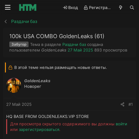
Вход
Регистрация
Раздачи баз
100k USA COMBO GoldenLeaks (61)
Тема в разделе
Раздачи баз
создана
Забугор
А
Д
П
пользователем
GoldenLeaks
27 Май 2025
893
просмотров
в
а
р
т
т
о
о
а
с
В этой теме нельзя размещать новые ответы.
р
н
м
т
а
о
GoldenLeaks
е
ч
т
Новорег
м
а
р
ы
л
ы
а
27 Май 2025
#1
HQ BASE FROM GOLDENLEAKS.VIP STORE
Для просмотра скрытого содержимого вы должны
войти
или
зарегистрироваться
.