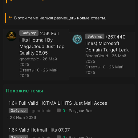
В этой теме нельзя размещать новые ответы.
2.5K Full
Забугор
(267.440
Забугор
Hits Hotmail By
lines) Microsoft
MegaCloud Just Top
Domain Target Leak
Quality 26.05
BinaryCloud
26 Май
goodtopic
26 Май
2025
2025
Ответы: 0
26 Май
Ответы: 0
26 Май
2025
2025
Похожие темы
1.6K Full Valid HOTMAIL HITS Just Mail Acces
goodtopic
0
Раздачи баз
Забугор
23 Июл 2026
1.6K Valid Hotmail Hits 07.07
goodtopic
0
Раздачи баз
Забугор