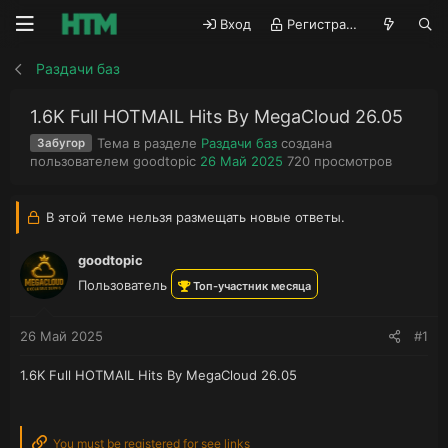
Вход
Регистрация
Раздачи баз
1.6K Full HOTMAIL Hits By MegaCloud 26.05
Тема в разделе
Раздачи баз
создана
Забугор
А
Д
П
пользователем
goodtopic
26 Май 2025
720
просмотров
в
а
р
т
т
о
о
а
с
В этой теме нельзя размещать новые ответы.
р
н
м
т
а
о
goodtopic
е
ч
т
Пользователь
м
а
р
Топ-участник месяца
ы
л
ы
а
26 Май 2025
#1
1.6K Full HOTMAIL Hits By MegaCloud 26.05
You must be registered for see links