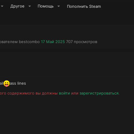
Другое
Помощь
Пополнить Steam
А
Д
П
зователем
bestcombo
17 Май 2025
707
просмотров
в
а
р
т
т
о
о
а
с
р
н
м
т
а
о
е
ч
т
м
а
р
il
ass lines
ы
л
ы
а
того содержимого вы должны
войти
или
зарегистрироваться
.