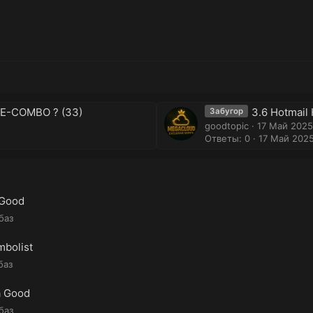
UE-COMBO ? (33)
3.6 Hotmail 
Забугор
goodtopic
17 Май 2025
Ответы: 0
17 Май 202
 Good
баз
mbolist
баз
a Good
баз