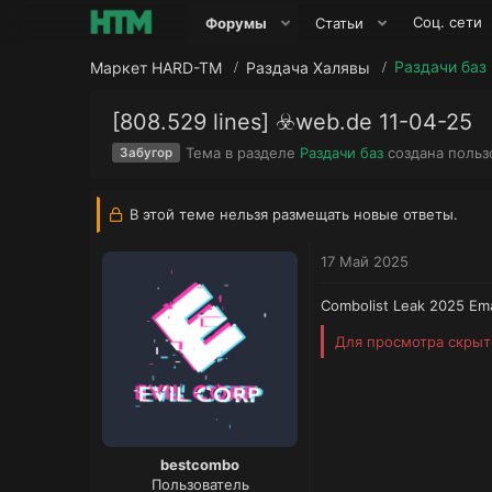
Соц. сети
Форумы
Статьи
Раздачи баз
Маркет HARD-TM
Раздача Халявы
[808.529 lines] ☣️web.de 11-04-25
Тема в разделе
Раздачи баз
создана поль
Забугор
В этой теме нельзя размещать новые ответы.
17 Май 2025
Combolist Leak 2025 Ema
Для просмотра скры
bestcombo
Пользователь