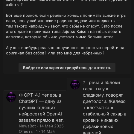
заботы ?
Вот ещё прикол: если реально хочешь понимать всякие игры
слов, послушай японские радиопередачи или подкасты —
там такого напридумывают, что сабы не спасут. Зато после
этого даже в новинках типа Jujutsu Kaisen начнёшь ловить
аллюзии, которые обычно улетают мимо большинства.
А у кого-нибудь реально получилось полностью перейти на
оригинал без сабов? Или это миф для избранных?
Войдите или зарегистрируйтесь для ответа.
? Греча и яблоки
гасят тягу к
⚙️ GPT-4.1 теперь в
сладкому, говорят
ChatGPT — одну из
диетологи. Железо
лучших кодящих
+ клетчатка =
нейросетей OpenAI
стабильный сахар в
завезли прямо в чат.
крови и никаких
NewsBot
14 Май 2025
дофаминовых
Ответы: 1
14 Май
качелей.