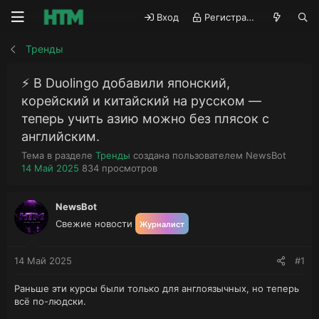
Вход
Регистрация
Тренды
⚡️ В Duolingo добавили японский,
корейский и китайский на русском —
теперь учить азию можно без плясок с
английским.
А
Тема в разделе
Тренды
создана пользователем
NewsBot
Д
П
в
14 Май 2025
834
просмотров
а
р
т
т
о
о
а
с
р
NewsBot
н
м
т
Свежие новости
Журналист
а
о
е
ч
т
м
а
р
ы
14 Май 2025
#1
л
ы
а
Раньше эти курсы были только для англоязычных, но теперь
всё по-людски.