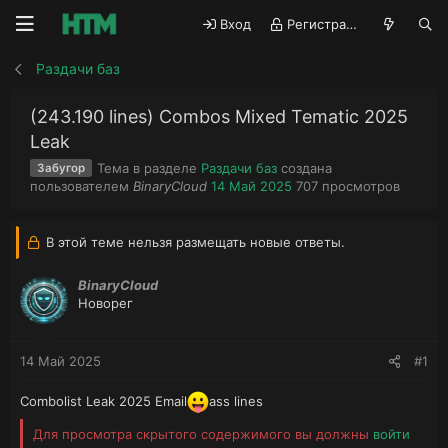
Вход
Регистрация
Раздачи баз
(243.190 lines) Combos Mixed Tematic 2025
Leak
Тема в разделе
Раздачи баз
создана
Забугор
А
Д
П
пользователем
BinaryCloud
14 Май 2025
707
просмотров
в
а
р
т
т
о
о
а
с
В этой теме нельзя размещать новые ответы.
р
н
м
т
а
о
BinaryCloud
е
ч
т
Новорег
м
а
р
ы
л
ы
а
14 Май 2025
#1
Combolist Leak 2025 Email
ass lines
Для просмотра скрытого содержимого вы должны
войти