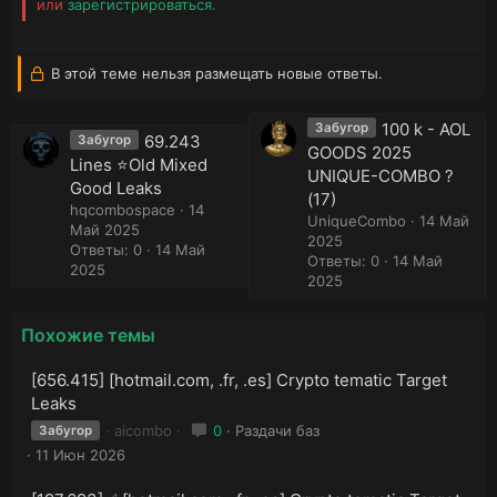
или
зарегистрироваться
.
В этой теме нельзя размещать новые ответы.
100 k - AOL
Забугор
69.243
Забугор
GOODS 2025
Lines ⭐️Old Mixed
UNIQUE-COMBO ?
Good Leaks
(17)
hqcombospace
14
UniqueCombo
14 Май
Май 2025
2025
Ответы: 0
14 Май
Ответы: 0
14 Май
2025
2025
Похожие темы
[656.415] [hotmail.com, .fr, .es] Crypto tematic Target
Leaks
aicombo
0
Раздачи баз
Забугор
11 Июн 2026