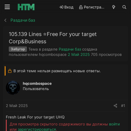
Вход
Регистрация
Раздачи баз
105.139 Lines ⭐️Free For your target
Corp&Business
Тема в разделе
Раздачи баз
создана
Забугор
А
Д
П
пользователем
hqcombospace
2 Май 2025
705
просмотров
в
а
р
т
т
о
о
а
с
В этой теме нельзя размещать новые ответы.
р
н
м
т
а
о
hqcombospace
е
ч
т
Пользователь
м
а
р
ы
л
ы
а
2 Май 2025
#1
Fresh Leak For your target UHQ
Для просмотра скрытого содержимого вы должны
войти
или
зарегистрироваться
.