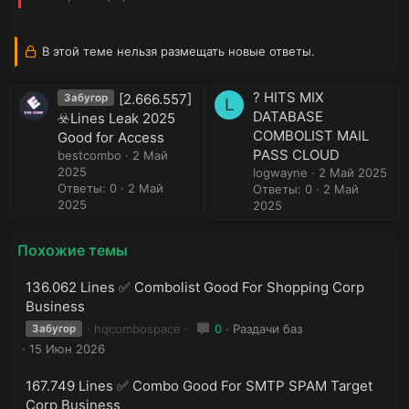
В этой теме нельзя размещать новые ответы.
? HITS MIX
[2.666.557]
Забугор
L
DATABASE
☣️Lines Leak 2025
COMBOLIST MAIL
Good for Access
PASS CLOUD
bestcombo
2 Май
2025
logwayne
2 Май 2025
Ответы: 0
2 Май
Ответы: 0
2 Май
2025
2025
Похожие темы
136.062 Lines ✅ Combolist Good For Shopping Corp
Business
hqcombospace
0
Раздачи баз
Забугор
15 Июн 2026
167.749 Lines ✅ Combo Good For SMTP SPAM Target
Corp Business