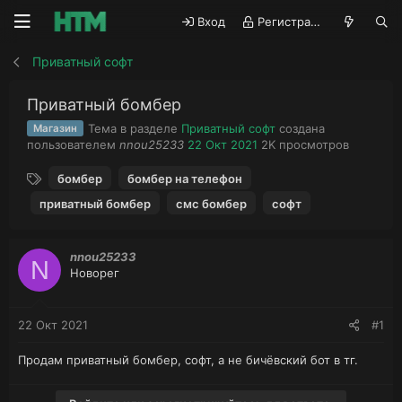
Вход
Регистрация
Приватный софт
Приватный бомбер
Тема в разделе
Приватный софт
создана
Магазин
А
Д
П
пользователем
nnou25233
22 Окт 2021
2K
просмотров
в
а
р
Т
т
т
о
бомбер
бомбер на телефон
е
о
а
с
приватный бомбер
смс бомбер
софт
г
р
н
м
и
т
а
о
е
ч
т
nnou25233
м
а
р
N
Новорег
ы
л
ы
а
22 Окт 2021
#1
Продам приватный бомбер, софт, а не бичёвский бот в тг.