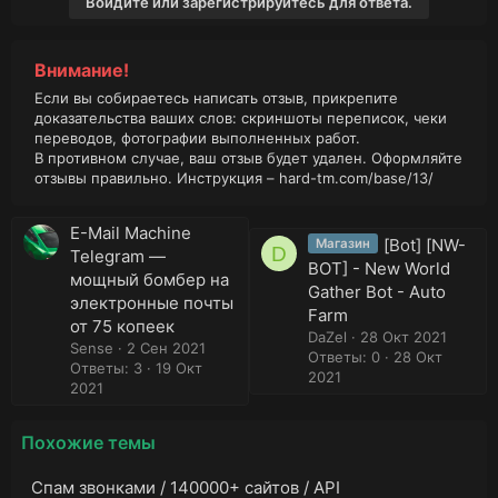
Войдите или зарегистрируйтесь для ответа.
Внимание!
Если вы собираетесь написать отзыв, прикрепите
доказательства ваших слов: скриншоты переписок, чеки
переводов, фотографии выполненных работ.
В противном случае, ваш отзыв будет удален. Оформляйте
отзывы правильно. Инструкция –
hard-tm.com/base/13/
E-Mail Machine
[Bot] [NW-
Магазин
D
Telegram —
BOT] - New World
мощный бомбер на
Gather Bot - Auto
электронные почты
Farm
от 75 копеек
DaZel
28 Окт 2021
Sense
2 Сен 2021
Ответы: 0
28 Окт
Ответы: 3
19 Окт
2021
2021
Похожие темы
Спам звонками / 140000+ сайтов / API