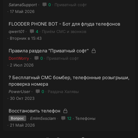
SatanaSupport
0
Приватный софт
17 Май 2026
FLOODER PHONE BOT - Бот для флуда телефонов
qwert01
4
Приём СМС и звонков
Вторник в 15:43
З
З
Правила раздела "Приватный софт"
а
а
DontWorry
0
Приватный софт
к
к
2 Июл 2026
р
р
ы
ы
? Бесплатный СМС бомбер, телефонные розыгрыши,
т
т
а
проверка номера
а
PowerUser
0
Раздача Халявы
30 Окт 2023
З
З
Восстановить телефон
а
а
Emlm5xsclam
12
Телефоны
Вопрос
к
к
21 Май 2026
р
р
ы
ы
т