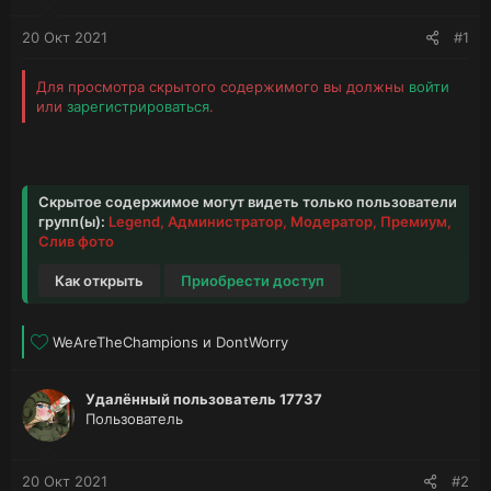
20 Окт 2021
#1
Для просмотра скрытого содержимого вы должны
войти
или
зарегистрироваться
.
Скрытое содержимое могут видеть только пользователи
групп(ы):
Legend, Администратор, Модератор, Премиум,
Слив фото
Как открыть
Приобрести доступ
Л
WeAreTheChampions
и
DontWorry
а
й
Удалённый пользователь 17737
к
Пользователь
и
:
20 Окт 2021
#2