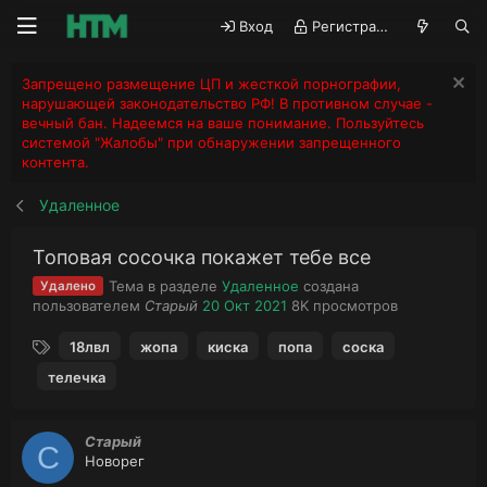
Вход
Регистрация
Запрещено размещение ЦП и жесткой порнографии,
нарушающей законодательство РФ! В противном случае -
вечный бан. Надеемся на ваше понимание. Пользуйтесь
системой "Жалобы" при обнаружении запрещенного
контента.
Удаленное
Топовая сосочка покажет тебе все
Тема в разделе
Удаленное
создана
Удалено
А
Д
П
пользователем
Старый
20 Окт 2021
8K
просмотров
в
а
р
Т
т
т
о
18лвл
жопа
киска
попа
соска
е
о
а
с
телечка
г
р
н
м
и
т
а
о
е
ч
т
Старый
м
а
р
С
Новорег
ы
л
ы
а