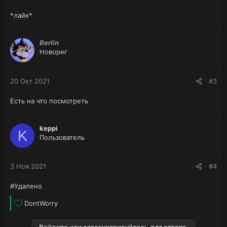
*
лайк
*
Berlin
Новорег
20 Окт 2021
#3
Есть на что посмотреть
keppi
K
Пользователь
3 Ноя 2021
#4
#Удалено
Л
DontWorry
а
й