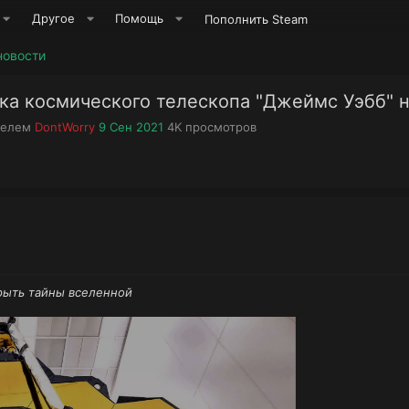
Другое
Помощь
Пополнить Steam
новости
ка космического телескопа "Джеймс Уэбб" н
А
Д
П
телем
DontWorry
9 Сен 2021
4K
просмотров
в
а
р
т
т
о
о
а
с
р
н
м
т
а
о
е
ч
т
м
а
р
ы
л
ы
а
рыть тайны вселенной