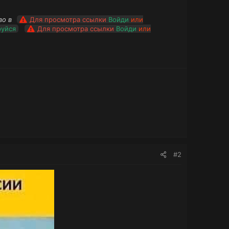
во в
Для просмотра ссылки
Войди
или
руйся
Для просмотра ссылки
Войди
или
#2