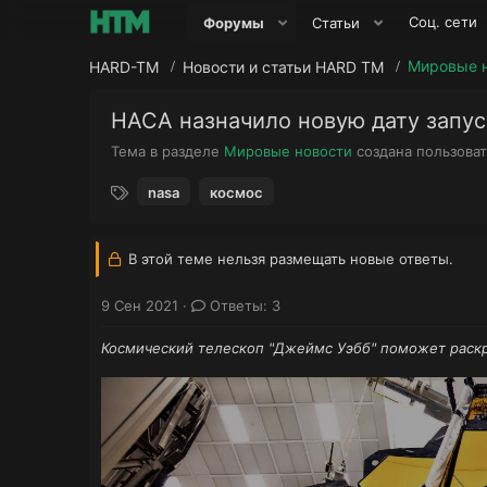
Соц. сети
Форумы
Статьи
Мировые 
HARD-TM
Новости и статьи HARD TM
НАСА назначило новую дату запус
Тема в разделе
Мировые новости
создана пользова
Т
nasa
космос
е
г
и
В этой теме нельзя размещать новые ответы.
9 Сен 2021
Ответы: 3
Космический телескоп "Джеймс Уэбб" поможет раск