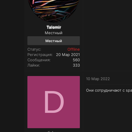
Talomir
Местный
Местный
Статус
Offline
Регистрация
20 Мар 2021
Сообщения
560
Лайки
333
10 Мар 2022
D
Они сотрудничают с spa