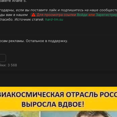
ракете Ariane 5.
годарны, если вы поставите
лайк
и подпишитесь на наше сообщест
ады вам в нашем
Для просмотра ссылки
Войди
или
Зарегистри
Спасибо. Источник статей:
hard-tm.su
осам рекламы. Остальное в поддержку.
йки
3 568