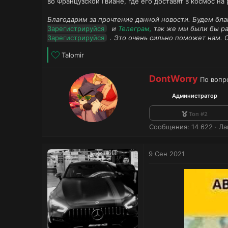
во Французской Гвиане, где его доставят в космос на 
Благодарим за прочтение данной новости. Будем бла
Зарегистрируйся
и
Телеграм,
так же мы были бы р
Зарегистрируйся
. Это очень сильно поможет нам. 
Л
Talomir
а
й
А
DontWorry
По вопр
к
в
и
т
Администратор
:
о
р
Топ #2
Сообщения
14 622
Ла
9 Сен 2021