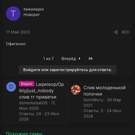
tweonepis
T
Новорег
11 Май 2023
#20
Офигенно
Последняя
1 из 7
Вперёд
Войдите или зарегистрируйтесь для ответа.
Laqwieop/Op
Видео
D
Слив молоденькой
ikly/just_nobody
попочки
слив тг приватки
DontWorry
30 Мар
domerkebab09
12
2021
Июн 2026
Ответы: 3
24 Июл
Ответы: 24
23 Июл
2026
2026
Похожие темы