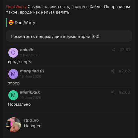
DontWorry
Ссылка на слив есть, а ключ в Хайде. По правилам
такое, вроде как нельзя делать
Л
DontWorry
а
й
Посмотреть предыдущие комментарии
(63)
к
и
coksik
#2.61
:
C
2 Июл 2026
вроде норм
margulan 01
#2.62
M
19 Июл 2026
зоррр
MistikKkk
#2.63
M
19 Июл 2026
Нормально
tth3uro
Новорег