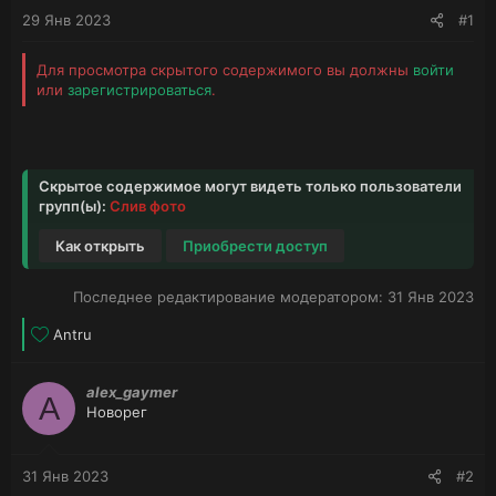
29 Янв 2023
#1
Для просмотра скрытого содержимого вы должны
войти
или
зарегистрироваться
.
Скрытое содержимое могут видеть только пользователи
групп(ы):
Слив фото
Как открыть
Приобрести доступ
Последнее редактирование модератором:
31 Янв 2023
Л
Antru
а
й
alex_gaymer
к
A
Новорег
и
:
31 Янв 2023
#2