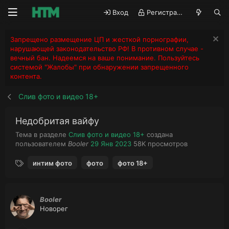
Вход
Регистрация
Запрещено размещение ЦП и жесткой порнографии,
нарушающей законодательство РФ! В противном случае -
вечный бан. Надеемся на ваше понимание. Пользуйтесь
системой "Жалобы" при обнаружении запрещенного
контента.
Слив фото и видео 18+
Недобритая вайфу
Тема в разделе
Слив фото и видео 18+
создана
А
Д
П
пользователем
Booler
29 Янв 2023
58K
просмотров
в
а
р
Т
т
т
о
интим фото
фото
фото 18+
е
о
а
с
г
р
н
м
и
т
а
о
е
ч
т
Booler
м
а
р
Новорег
ы
л
ы
а