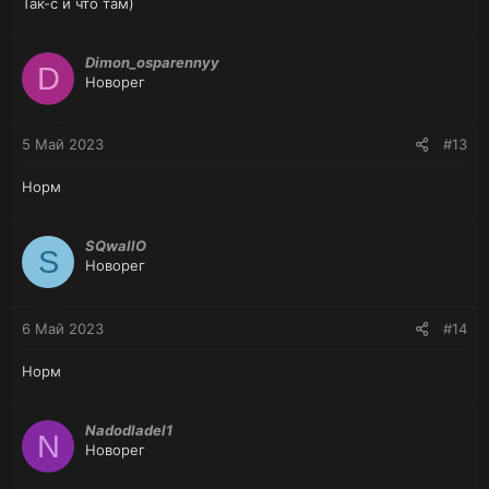
Так-с и что там)
Dimon_osparennyy
D
Новорег
5 Май 2023
#13
Норм
SQwallO
S
Новорег
6 Май 2023
#14
Норм
Nadodladel1
N
Новорег