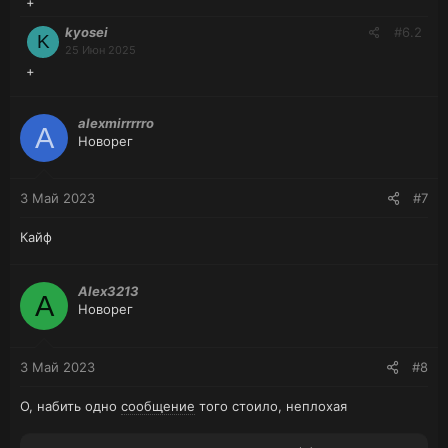
+
kyosei
#6.2
K
25 Июн 2025
+
alexmirrrrro
A
Новорег
3 Май 2023
#7
Кайф
Alex3213
A
Новорег
3 Май 2023
#8
О, набить одно
сообщение
того стоило, неплохая