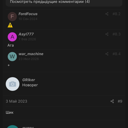
Посмотреть предыдущие комментарии
(4)
FordFocus
#8.2
F
10 Сен 2024
Asyl777
#8.3
A
7 Фев 2026
Ага
war_machine
#8.4
W
23 Июл 2026
+
GRIker
Новорег
3 Май 2023
#9
Шик
gugov