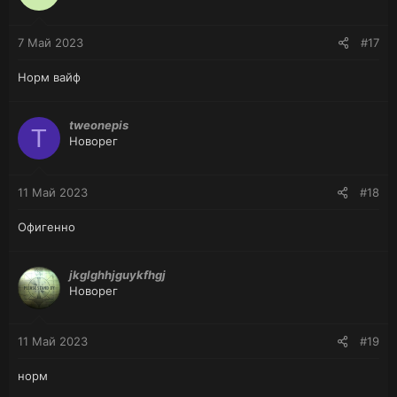
7 Май 2023
#17
Норм вайф
tweonepis
T
Новорег
11 Май 2023
#18
Офигенно
jkglghhjguykfhgj
Новорег
11 Май 2023
#19
норм