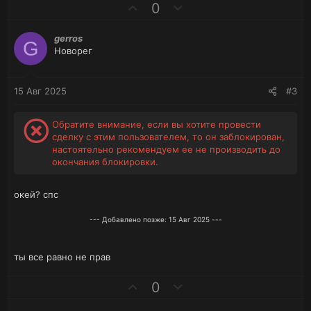
П
Н
0
о
е
з
г
gerros
G
и
а
Новорег
т
т
и
и
в
в
15 Авг 2025
#3
н
н
ы
ы
Обратите внимание, если вы хотите провести
й
й
сделку с этим пользователем, то он заблокирован,
г
г
настоятельно рекомендуем ее не производить до
о
о
окончания блокировки.
л
л
о
о
окей? спс
с
с
--- Добавлено позже:
15 Авг 2025
---
ты все равно не прав
П
Н
0
о
е