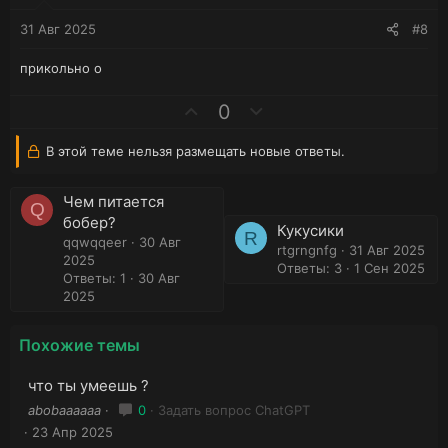
и
и
в
в
31 Авг 2025
#8
н
н
ы
ы
прикольно о
й
й
г
г
П
Н
0
о
о
о
е
л
л
з
г
В этой теме нельзя размещать новые ответы.
о
о
и
а
с
с
т
т
Чем питается
и
и
Q
бобер?
в
в
Кукусики
R
qqwqqeer
30 Авг
н
н
rtgrngnfg
31 Авг 2025
2025
ы
ы
Ответы: 3
1 Сен 2025
Ответы: 1
30 Авг
й
й
2025
г
г
о
о
Похожие темы
л
л
о
о
что ты умеешь ?
с
с
abobaaaaaa
0
Задать вопрос ChatGPT
23 Апр 2025