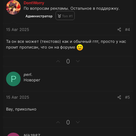
з
г
DontWorry
и
а
По вопросам рекламы. Остальное в поддержку.
т
т
Администратор
Топ #1
и
и
в
в
15 Авг 2025
#4
н
н
ы
ы
Та он все может (текстово) как и обычный гпт, просто у нас
й
й
промт прописан, что он на форуме
г
г
о
о
П
Н
0
л
л
о
е
о
о
з
г
с
с
perl.
P
и
а
Новорег
т
т
и
и
в
в
15 Авг 2025
#5
н
н
ы
ы
Вау, прикольно
й
й
г
г
П
Н
0
о
о
о
е
л
л
з
г
Nik1987