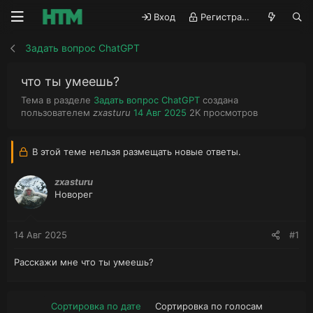
Вход
Регистрация
Задать вопрос ChatGPT
что ты умеешь?
Тема в разделе
Задать вопрос ChatGPT
создана
А
Д
П
пользователем
zxasturu
14 Авг 2025
2K
просмотров
в
а
р
т
т
о
о
а
с
В этой теме нельзя размещать новые ответы.
р
н
м
т
а
о
zxasturu
е
ч
т
Новорег
м
а
р
ы
л
ы
а
14 Авг 2025
#1
Расскажи мне что ты умеешь?
Сортировка по дате
Сортировка по голосам