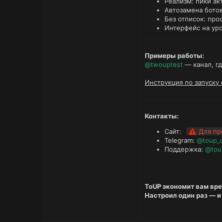
Реализм: пики ак
Автозамена ботов
Без отписок: пр
Интерфейс на уро
Примеры работы:
@twouptest
— канал, гд
Инструкция по запуску
Контакты:
Сайт:
Для пр
Telegram:
@toup_
Поддержка:
@tou
ToUP экономит вам вре
Настроил один раз — и 