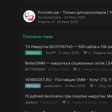
Provider.pw - Только для ресселеров | Y
YouTubeOnline
24 Июн 2025
Ответы: 0
24 Июн 2025
Похожие темы
TG Накрутка БЕСПЛАТНО — 500 сабов и 10k ре
ToUPP
21 Июл 2025
0
Раздача Ха
Работает
BetterSMM — накрутка в социальных сетях |
BETTERSMM
18 Июн 2026
0
Накрутка в соц. с
VEXBOOST.RU - Поставщик SMM - Услуг [TG, YT,
vexboostru
31 Июл 2025
1
Соц. се
Магазин
15 рублей бесплатно при покупке накрутки. 
daelosd
1 Фев 2024
0
Накрутка в соц. сетях