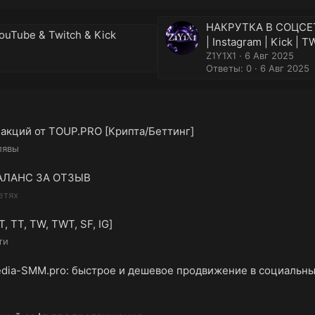
НАКРУТКА В СОЦСЕТЯХ
ouTube & Twitch & Kick
| Instagram | Kick | 
Z1Y1X1
6 Авг 2025
Ответы: 0
6 Авг 2025
акций от TOUP.PRO [Крипта/Беттинг]
лявы
 БАЛАНС ЗА ОТЗЫВ
етях
 TT, TW, TWT, SF, IG]
ти
Media-SMM.pro: быстрое и дешевое продвижение в социальны