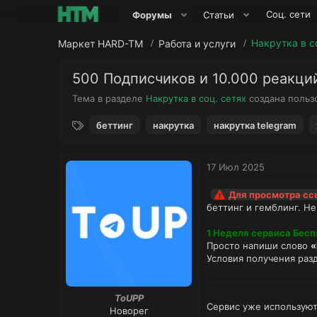
Соц. сети
Форумы
Статьи
Накрутка в с
Маркет HARD-TM
Работа и услуги
500 Подписчиков и 10.000 реакций
Тема в разделе
Накрутка в соц. сетях
создана поль
Т
беттинг
накрутка
накрутка telegram
е
г
и
17 Июл 2025
Для просмотра с
беттинг и гемблинг. Не
1 Неделя сервиса Бесп
Просто напиши слово
Условия получения раз
ToUPP
Сервис уже используют 
Новорег