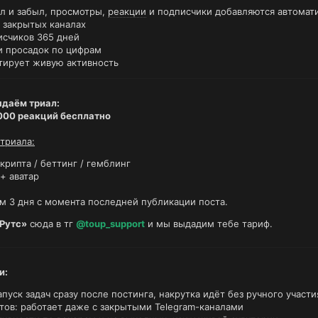
л и забыл, просмотры,
реакции
и подписчики добавляются автомат
 закрытых каналах
исчиков 365 дней
и просадок по цифрам
тирует живую активность
ыдаём триал:
000 реакций бесплатно
триала:
крипта / беттинг / гемблинг
+ аватар
м 3 дня с момента последней публикации поста.
Рутс»
сюда в тг
@toup_support
и мы выдадим тебе тариф.
и:
апуск задач сразу после постинга, накрутка идёт без ручного участи
тов: работает даже с закрытыми Telegram-каналами