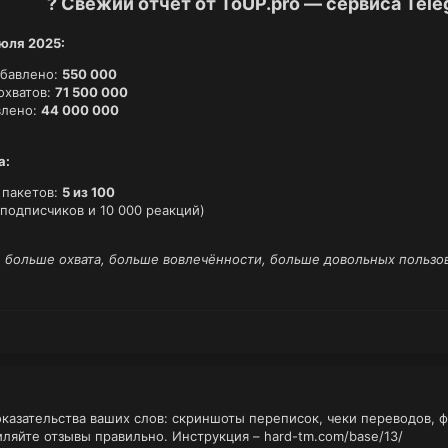
? Свежий отчёт от ToUP.pro — сервиса Tel
июля 2025:
обавлено:
550 000
охватов:
71 500 000
влено:
44 000 000
а:
 пакетов:
5 из 100
подписчиков и 10 000 реакций)
: больше охвата, больше вовлечённости, больше довольных пользо
оказательства ваших слов: скриншоты переписок, чеки переводов, 
мляйте отзывы правильно. Инструкция –
hard-tm.com/base/13/