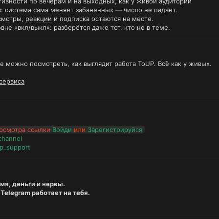
тивности по вечерам и на выходных, как у живой аудитории
: система сама меняет забаненных — число не падает.
осмотры,
реакции
и подписка остаются на месте.
вне «вкл/выкл»: разберётся даже тот, кто не в теме.
е можно посмотреть, как выглядит работа ToUP. Всё как у живых.
 сервиса
осмотра ссылки
Войди
или
Зарегистрируйся
channel
p_support
мя, деньги и нервы.
Telegram работает на тебя.