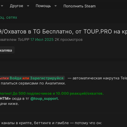
Другое
Помощь
Пополнить Steam
оц. сетях
/Охватов в TG Бесплатно, от TOUP.PRO на кр
А
Д
П
зователем
ToUPP
17 Июл 2025
2K
просмотров
в
а
р
т
т
о
халява
о
а
с
р
н
м
т
а
о
е
ч
т
м
а
р
сылки
Войди
или
Зарегистрируйся
— автоматическая накрутка Tel
ы
л
ы
 палиться сервисами по Аналитики.
а
латно! До 500 подписчиков и 10.000 реакций/охватов.
«HTM»
сюда в тг
@toup_support
.
дачи ниже.
каналы в крипте, беттинге и гэмбле — потому что он: