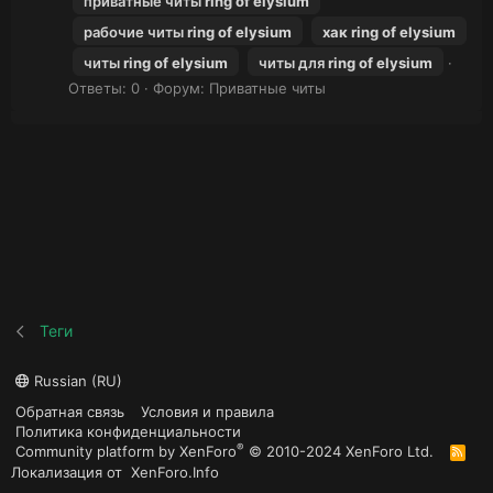
приватные читы
ring
of
elysium
рабочие читы
ring
of
elysium
хак
ring
of
elysium
читы
ring
of
elysium
читы для
ring
of
elysium
Ответы: 0
Форум:
Приватные читы
Теги
Russian (RU)
Обратная связь
Условия и правила
Политика конфиденциальности
®
Community platform by XenForo
© 2010-2024 XenForo Ltd.
R
S
Локализация от
XenForo.Info
S