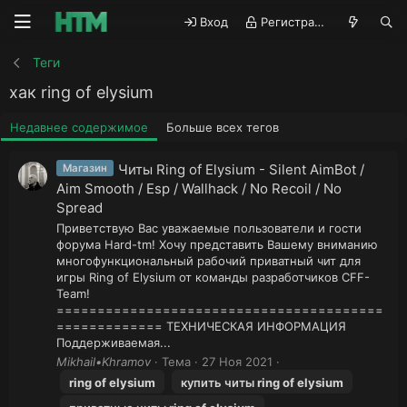
Вход
Регистрация
Теги
хак ring of elysium
Недавнее содержимое
Больше всех тегов
Читы Ring of Elysium - Silent AimBot /
Магазин
Aim Smooth / Esp / Wallhack / No Recoil / No
Spread
Приветствую Вас уважаемые пользователи и гости
форума Hard-tm! Хочу представить Вашему вниманию
многофункциональный рабочий приватный чит для
игры Ring of Elysium от команды разработчиков CFF-
Team!
========================================
============= ТЕХНИЧЕСКАЯ ИНФОРМАЦИЯ
Поддерживаемая...
Mikhail•Khramov
Тема
27 Ноя 2021
ring
of
elysium
купить читы
ring
of
elysium