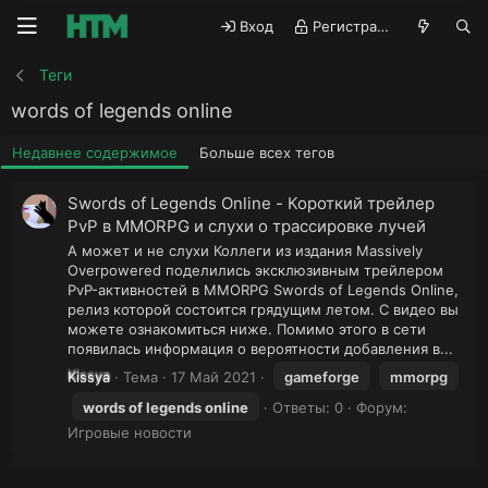
Вход
Регистрация
Теги
words of legends online
Недавнее содержимое
Больше всех тегов
Swords of Legends Online - Короткий трейлер
PvP в MMORPG и слухи о трассировке лучей
А может и не слухи Коллеги из издания Massively
Overpowered поделились эксклюзивным трейлером
PvP-активностей в MMORPG Swords of Legends Online,
релиз которой состоится грядущим летом. С видео вы
можете ознакомиться ниже. Помимо этого в сети
появилась информация о вероятности добавления в...
Kissya
Тема
17 Май 2021
gameforge
mmorpg
words
of
legends
online
Ответы: 0
Форум:
Игровые новости