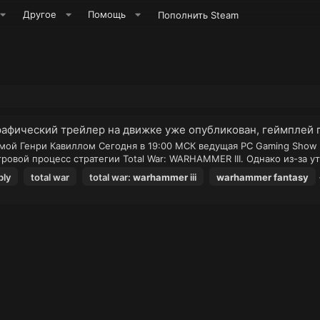
Другое
Помощь
Пополнить Steam
рафический трейлер на движке уже опубликован, геймплей 
имой Генри Кавиллом Сегодня в 19:00 МСК ведущая PC Gaming Show
ровой процесс стратегии Total War: WARHAMMER III. Однако из-за ут
bly
total war
total war:
warhammer
iii
warhammer
fantasy