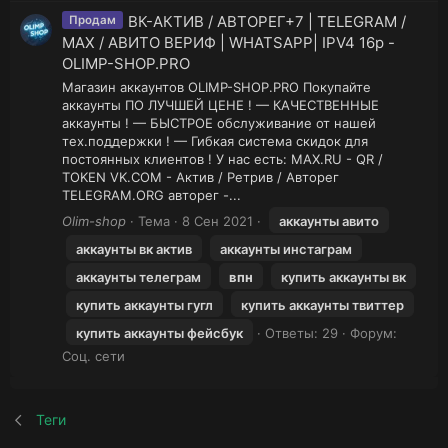
ВК-АКТИВ / АВТОРЕГ+7 | TELEGRAM /
Продам
MAX / АВИТО ВЕРИФ | WHATSAPP| IPV4 16р -
OLIMP-SHOP.PRO
Магазин аккаунтов OLIMP-SHOP.PRO Покупайте
аккаунты ПО ЛУЧШЕЙ ЦЕНЕ ! — КАЧЕСТВЕННЫЕ
аккаунты ! — БЫСТРОЕ обслуживание от нашей
тех.поддержки ! — Гибкая система скидок для
постоянных клиентов ! У нас есть: MAX.RU - QR /
TOKEN VK.COM - Актив / Ретрив / Авторег
TELEGRAM.ORG авторег -...
Olim-shop
Тема
8 Сен 2021
аккаунты авито
аккаунты вк актив
аккаунты инстаграм
аккаунты телеграм
впн
купить аккаунты вк
купить аккаунты гугл
купить аккаунты твиттер
купить аккаунты фейсбук
Ответы: 29
Форум:
Соц. сети
Теги