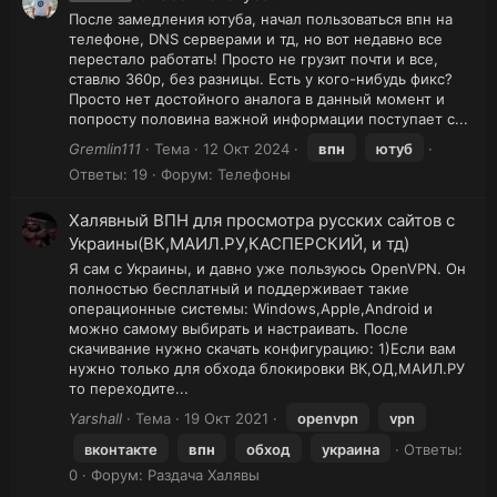
После замедления ютуба, начал пользоваться впн на
телефоне, DNS серверами и тд, но вот недавно все
перестало работать! Просто не грузит почти и все,
ставлю 360р, без разницы. Есть у кого-нибудь фикс?
Просто нет достойного аналога в данный момент и
попросту половина важной информации поступает с...
Gremlin111
Тема
12 Окт 2024
впн
ютуб
Ответы: 19
Форум:
Телефоны
Халявный ВПН для просмотра русских сайтов с
Украины(ВК,МАИЛ.РУ,КАСПЕРСКИЙ, и тд)
Я сам с Украины, и давно уже пользуюсь OpenVPN. Он
полностью бесплатный и поддерживает такие
операционные системы: Windows,Apple,Android и
можно самому выбирать и настраивать. После
скачивание нужно скачать конфигурацию: 1)Если вам
нужно только для обхода блокировки ВК,ОД,МАИЛ.РУ
то переходите...
Yarshall
Тема
19 Окт 2021
openvpn
vpn
вконтакте
впн
обход
украина
Ответы:
0
Форум:
Раздача Халявы