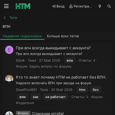
Вход
Регистрация
Теги
впн
Недавнее содержимое
Больше всех тегов
При впн всегда выкидывает с аккаунта?
E
При впн всегда выкидывает с аккаунта?
Ebolk
Тема
27 Май 2026
впн
Ответы: 4
Форум:
Задать вопрос по форуму
Кто то знает почему НТМ не работает без ВПН.
Надоело включать ВПН при заходе на форум
DeadPool891
Тема
20 Май 2026
htm
без
впн
как
не работает
Ответы: 3
Форум:
Флудильня
Спасение ютуба!
Вопрос