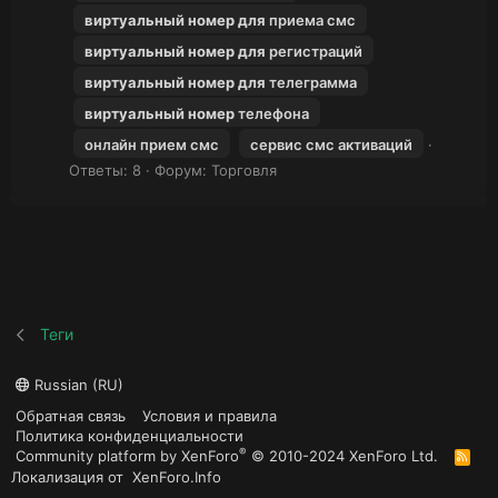
виртуальный
номер
для
приема смс
виртуальный
номер
для
регистраций
виртуальный
номер
для
телеграмма
виртуальный
номер
телефона
онлайн прием смс
сервис смс активаций
Ответы: 8
Форум:
Торговля
Теги
Russian (RU)
Обратная связь
Условия и правила
Политика конфиденциальности
®
Community platform by XenForo
© 2010-2024 XenForo Ltd.
R
S
Локализация от
XenForo.Info
S