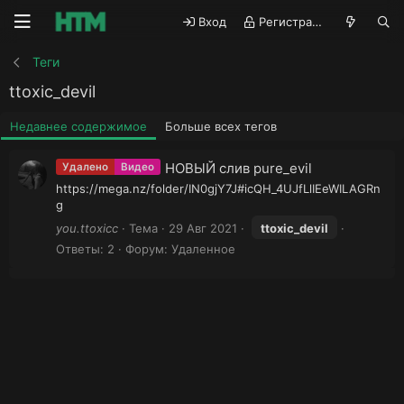
Вход
Регистрация
Теги
ttoxic_devil
Недавнее содержимое
Больше всех тегов
НОВЫЙ слив pure_evil
Удалено
Видео
https://mega.nz/folder/IN0gjY7J#icQH_4UJfLlIEeWILAGRn
g
you.ttoxicc
Тема
29 Авг 2021
ttoxic_devil
Ответы: 2
Форум:
Удаленное