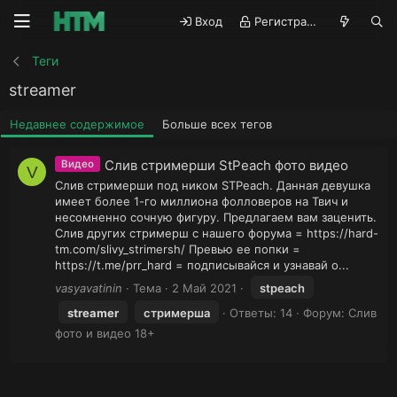
Вход
Регистрация
Теги
streamer
Недавнее содержимое
Больше всех тегов
Слив стримерши StPeach фото видео
Видео
V
Слив стримерши под ником STPeach. Данная девушка
имеет более 1-го миллиона фолловеров на Твич и
несомненно сочную фигуру. Предлагаем вам заценить.
Слив других стримерш с нашего форума = https://hard-
tm.com/slivy_strimersh/ Превью ее попки =
https://t.me/prr_hard = подписывайся и узнавай о...
vasyavatinin
Тема
2 Май 2021
stpeach
streamer
стримерша
Ответы: 14
Форум:
Слив
фото и видео 18+