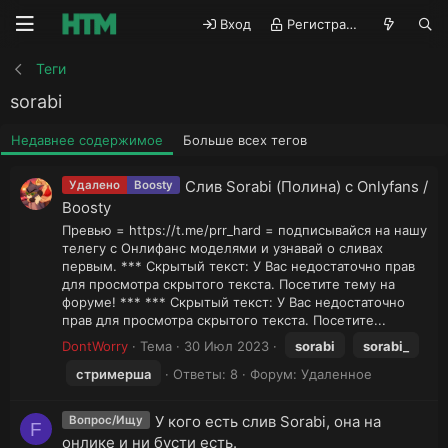
Вход
Регистрация
Теги
sorabi
Недавнее содержимое
Больше всех тегов
Слив Sorabi (Полина) с Onlyfans /
Удалено
Boosty
Boosty
Превью = https://t.me/prr_hard = подписывайся на нашу
телегу с Онлифанс моделями и узнавай о сливах
первым. *** Скрытый текст: У Вас недостаточно прав
для просмотра скрытого текста. Посетите тему на
форуме! *** *** Скрытый текст: У Вас недостаточно
прав для просмотра скрытого текста. Посетите...
DontWorry
Тема
30 Июл 2023
sorabi
sorabi
_
стримерша
Ответы: 8
Форум:
Удаленное
У кого есть слив Sorabi, она на
Вопрос/Ищу
F
онлике и ни бусти есть.