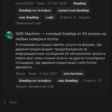
nnou25233
Тема
22 Окт 2021
бомбер
бомбер
на телефон
приватный
бомбер
смс
бомбер
софт
Ответы: 0
Форум:
Приватный софт
SMS Machine — топовый бомбер от 50 копеек на
любые номера и почты
Я отказываюсь предоставлять услуги на форуме, где
администрация выдает предупреждения за
информационные сообщения об обновлениях проекта.
Найти мои темы отныне можно на других популярных
площадках, где администрация ведет себя более
адекватно.
Sense
Тема
2 Сен 2021
sms bomber
бомбер
на телефон
смс
бомбер
Ответы: 15
Форум:
Приватный софт
Теги