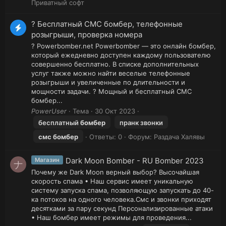
Приватный софт
? Бесплатный СМС бомбер, телефонные
розыгрыши, проверка номера
? Powerbomber.net Powerbomber — это онлайн бомбер,
который ежедневно доступен каждому пользователю
совершенно бесплатно. В списке дополнительных
услуг также можно найти веселые телефонные
розыгрыши и увеличенные по длительности и
мощности задачи. ? Мощный и бесплатный СМС
бомбер...
PowerUser
Тема
30 Окт 2023
бесплатный
бомбер
пранк звонки
смс
бомбер
Ответы: 0
Форум:
Раздача Халявы
Dark Moon Bomber - RU Bomber 2023
Магазин
ナ
Почему же Dark Moon верный выбор? Высочайшая
скорость спама • Наш сервис имеет уникальную
систему запуска спама, позволяющую запускать до 40-
ка потоков на одного человека.Смс и звонки приходят
десятками за пару секунд Персонализированные атаки
• Наш бомбер имеет режимы для проведения...