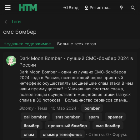
Вход
Регистрация
Теги
смс бомбер
Недавнее содержимое
Больше всех тегов
Dark Moon Bomber - лучший СМС-бомбер 2024 в
России
Dark Moon Bomber - один из лучших СМС-бомберов
2024 года в России, позволяющий через приятный
интерфейс осуществлять мощнейшие спам атаки В чем
наши преимущества? – Уникальная система спама,
позволяющая осуществлять мощнейшие атаки (запуск
спама в 30 потоков) – Большинство сервисов спама...
Bloomy
Тема
10 Мар 2024
bomber
call bomber
sms bomber
spam
spamer
бомбер
приватный
бомбер
смс
бомбер
спам
спамер телефонов
Ответы: 0
Форум: