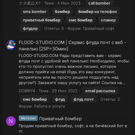
ナタ葉山大?
Тема
4 Июн 2023
call bomber
sms bomber
бомбер
бомбер
на телефон
приватный
бомбер
смс
бомбер
спамер
флудер
Ответы: 0
Форум:
Приватный софт
FLOOD-STUDIO.COM | Сервис флуда почт с веб -
панелью [25Р=30мин]
FLOOD-STUDIO.COM Рады представить вам - сервис
флуда почт с удобной веб панелью! Необходимо, чтобы
кто-то пропустил очень важное письмо, которое
должно прийти на email (будь это ваш конкурент,
неприятель или вы просто решили подшутить над
другом?) Закажите нашу услугу на сайте! Ссылка на...
DOBRIY4
Тема
29 Июл 2022
email рассылка
смс
бомбер
флуд
флуд почт
Ответы: 2
Форум:
Работа и услуги
Приватный бомбер
Магазин
N
Продам приватный бомбер, софт, а не бичёвский бот в
тг.