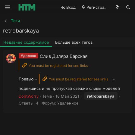
Вход
Регистрация
Теги
retrobarskaya
Недавнее содержимое
Больше всех тегов
Слив Диляра Барская
Удалено
You must be registered for see links
Превью =
=
You must be registered for see links
подпишись и не пропускай свежие сливы моделей
DontWorry
Тема
18 Май 2021
retrobarskaya
Ответы: 4
Форум:
Удаленное