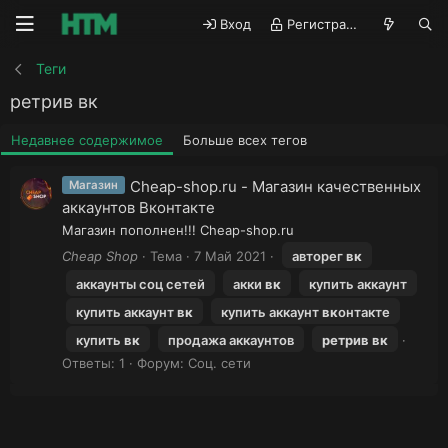
Вход
Регистрация
Теги
ретрив вк
Недавнее содержимое
Больше всех тегов
Сheap-shop.ru - Магазин качественных
Магазин
аккаунтов Вконтакте
Магазин пополнен!!! Сheap-shop.ru
Cheap Shop
Тема
7 Май 2021
авторег
вк
аккаунты соц сетей
акки
вк
купить аккаунт
купить аккаунт
вк
купить аккаунт
вк
онтакте
купить
вк
продажа аккаунтов
ретрив
вк
Ответы: 1
Форум:
Соц. сети