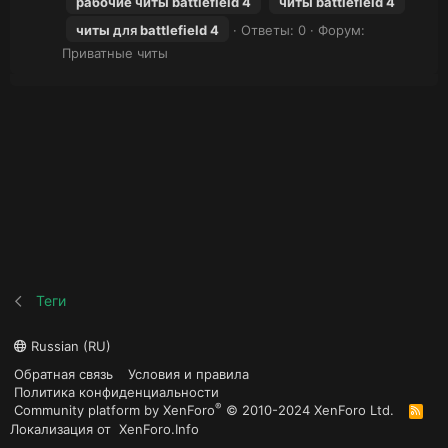
рабочие
читы
battlefield
4
читы
battlefield
4
читы
для
battlefield
4
Ответы: 0
Форум:
Приватные читы
Теги
Russian (RU)
Обратная связь
Условия и правила
Политика конфиденциальности
®
Community platform by XenForo
© 2010-2024 XenForo Ltd.
R
S
Локализация от
XenForo.Info
S