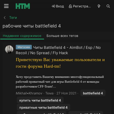
Вход
Регистрация
Теги
рабочие читы battlefield 4
Недавнее содержимое
Больше всех тегов
Читы Battlefield 4 - AimBot / Esp / No
Магазин
Recoil / No Spread / Fly Hack
Приветствую Вас уважаемые пользователи и
гости форума
Hard-tm!
Хочу представить Вашему вниманию многофункциональный
рабочий приватный чит для игры Battlefield 4 от команды
...
разработчиков CFF-Team!
Mikhail•Khramov
Тема
27 Ноя 2021
battlefield
4
купить
читы
battlefield
4
приватные
читы
battlefield
4